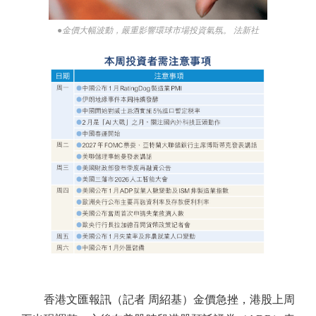
●金價大幅波動，嚴重影響環球市場投資氣氛。 法新社
香港文匯報訊（記者 周紹基）金價急挫，港股上周