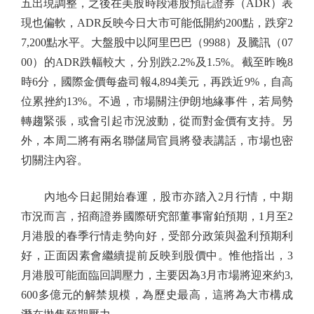
五出現調整，之後在美股時段港股預託證券（ADR）表
現也偏軟，ADR反映今日大市可能低開約200點，跌穿2
7,200點水平。大盤股中以阿里巴巴（9988）及騰訊（07
00）的ADR跌幅較大，分別跌2.2%及1.5%。截至昨晚8
時6分，國際金價每盎司報4,894美元，再跌近9%，自高
位累挫約13%。不過，市場關注伊朗地緣事件，若局勢
轉趨緊張，或會引起市況波動，從而對金價有支持。另
外，本周二將有兩名聯儲局官員將發表講話，市場也密
切關注內容。
內地今日起開始春運，股市亦踏入2月行情，中期
市況而言，招商證券國際研究部董事甯鉑預期，1月至2
月港股的春季行情走勢向好，受部分政策與盈利預期利
好，正面因素會繼續提前反映到股價中。惟他指出，3
月港股可能面臨回調壓力，主要因為3月市場將迎來約3,
600多億元的解禁規模，為歷史最高，這將為大市構成