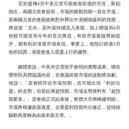
至於盛傳4月中美元首可能會面前後的市況，甯鉑
指出，兩國元首會面前，市場的樂觀預期一直在升溫，
若兩國元首的會面能夠對外釋出中美關係緩和的預期，
將促使「北水」及外資持續流入港股，加上聯儲局4月
份較可能宣布今年的首次降息，有助市場風險胃納提
升，都有利於港股市場表現。事實上，他預計經過3月
份的回調，港股會進入震盪上行的趨勢。
總體來說，中美外交需視乎會晤的實際成果、聯合
聲明與具體協議內容，在會議前後市場的波動將加劇。
他說：「若會晤符合市場預期，也可能出現『利好出
盡』的走勢；但若結果超預期，市場走勢便料有『超預
期驚喜』。當會面正式結束後，整體大市將轉趨明朗，
市場將根據政策進度、企業盈利預期作出修正，從情緒
驅動再度轉為由基本面主導。」