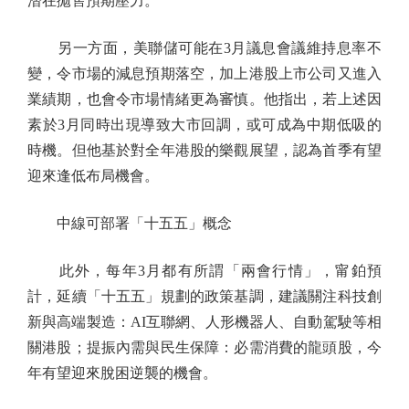
潛在拋售預期壓力。
另一方面，美聯儲可能在3月議息會議維持息率不
變，令市場的減息預期落空，加上港股上市公司又進入
業績期，也會令市場情緒更為審慎。他指出，若上述因
素於3月同時出現導致大市回調，或可成為中期低吸的
時機。但他基於對全年港股的樂觀展望，認為首季有望
迎來逢低布局機會。
中線可部署「十五五」概念
此外，每年3月都有所謂「兩會行情」，甯鉑預
計，延續「十五五」規劃的政策基調，建議關注科技創
新與高端製造：AI互聯網、人形機器人、自動駕駛等相
關港股；提振內需與民生保障：必需消費的龍頭股，今
年有望迎來脫困逆襲的機會。