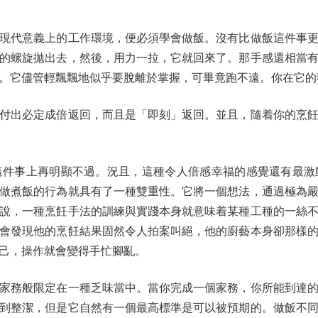
代意義上的工作環境，便必須學會做飯。沒有比做飯這件事更
的螺旋拋出去，然後，用力一拉，它就回來了。那手感還相當
。它儘管輕飄飄地似乎要脫離於掌握，可畢竟跑不遠。你在它的
出必定成倍返回，而且是「即刻」返回。並且，隨着你的烹飪
事上再明顯不過。況且，這種令人倍感幸福的感覺還有最激
做煮飯的行為就具有了一種雙重性。它將一個想法，通過極為
說，一種烹飪手法的訓練與實踐本身就意味着某種工種的一絲
會發現他的烹飪結果固然令人拍案叫絕，他的廚藝本身卻那樣
己，操作就會變得手忙腳亂。
務般限定在一種乏味當中。當你完成一個家務，你所能到達的
到整潔，但是它自然有一個最高標準是可以被預期的。做飯不