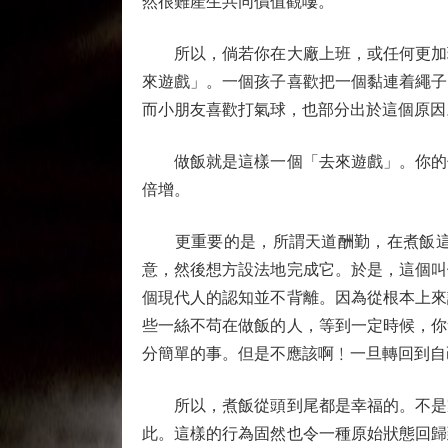
然很難產生共同價值觀嘍。
所以，倘若你在大廠上班，或任何更加現
來遊戲」。一個孩子喜歡把一個黏連着繩子
而小朋友喜歡打氣球，也部分出於這個原因
做飯就是這樣一個「去來遊戲」。你的付
倍增。
更重要的是，所謂天道酬勤，在煮飯這件
意，然後想方設法地完成它。於是，這個叫
個現代人的認知並不背離。因為從根本上來
些一絲不苟在做飯的人，等到一定時候，你
分簡單的事。但是不應該啊﹗一旦轉回到自
所以，煮飯從頭到尾都是幸福的。不是家
此。這樣的行為固然也令一種原始狀態回歸