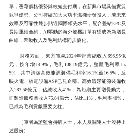
單，憑藉價格優勢與較短交付期，在新興市場具備實質
競爭優勢。公司持續加大大功率燃機研發投入，若未來
效率及可靠性逐步貼近國際領先水平，配合整站EPC及
長期運維合約，AI驅動的海外燃機訂單有望成為新增長
曲線，帶動收入及毛利結構同步優化。
財務方面，東方電氣2024年營業總收入696.95億
元，按年增14.9%，毛利108.19億元，整體毛利率15.
5%，其中清潔高效能源裝備毛利率16.1%至16.5%，反
映火電、核電設備ASP已見企穩。高效清潔能源裝備收
入283.58億元，佔總收入41%，為短期主要增長動力，
而製造服務業收入75.64億元，佔比11%，毛利率48%，
已成為毛利貢獻重要支柱。
（筆者為證監會持牌人士，本人及關連人士沒持上
述股份）