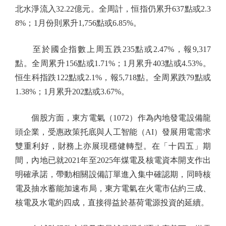
北水淨流入32.22億元。全周計，恒指仍累升637點或2.3
8%；1月份則累升1,756點或6.85%。
至於國企指數上周五跌235點或2.47%，報9,317
點。全周累升156點或1.71%；1月累升403點或4.53%。
恒生科指跌122點或2.1%，報5,718點。全周累跌79點或
1.38%；1月累升202點或3.67%。
個股方面，東方電氣（1072）作為內地發電設備龍
頭企業，受惠政策托底與人工智能（AI）發展用電需求
雙重利好，財務上亦展現穩健轉型。在「十四五」期
間，內地已就2021年至2025年煤電及核電資本開支作出
明確承諾，帶動相關設備訂單進入集中確認期，同時核
電及抽水蓄能加速布局，東方電氣在火電市佔約三成、
核電及水電約四成，直接得益於基荷電源投資的延續。