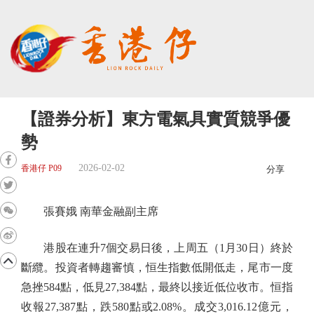
【證券分析】東方電氣具實質競爭優
勢
2026-02-02
香港仔 P09
分享
張賽娥 南華金融副主席
港股在連升7個交易日後，上周五（1月30日）終於
斷纜。投資者轉趨審慎，恒生指數低開低走，尾市一度
急挫584點，低見27,384點，最終以接近低位收市。恒指
收報27,387點，跌580點或2.08%。成交3,016.12億元，