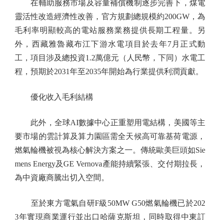
在輔助服務市場及容量補償機制逐步完善下，煤電
靈活性改造經濟性改善，官方規劃總規模約200GW，為
毛利率明顯較高的電站服務業務提供長期工程量。另
外，西藏雅魯藏布江下游水電項目於去年7月正式動
工，項目涉及總投資1.2萬億元（人民幣，下同）水電工
程，預期於2031年至2035年開始為行業提供利潤貢獻。
優化收入毛利結構
此外，全球AI數據中心正重塑用電結構，美國等主
要市場的雲計算及算力園區需全天候高可靠基荷電源，
燃氣輪機被視為核心解決方案之一。傳統歐美巨頭如Sie
mens Energy及GE Vernova產能持續緊張、交付期拉長，
為中資廠商騰出切入空間。
至於東方電氣自研F級50MW G50燃氣輪機已於202
3年實現商業運行並出口哈薩克斯坦，同時取得中東訂