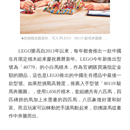
■想挑戰高難度的，可入手LEGO「80119 駿馬奔騰圖」。
LEGO樂高自2013年以來，每年都會推出一款中國
生肖限定積木組來慶祝農曆新年。LEGO今年新推出型
號為「40779」的小白馬積木，作為官網購買滿指定金
額的贈品，這也是LEGO推出的中國生肖禮品中最後一
款型號。如果想挑戰高難度，推薦入手型號「80119 駿
馬奔騰圖」，使用1,650片積木，套組總共有八匹馬，四
匹磚拼的馬加上水墨畫的四匹馬，八匹象徵好運和財
富。而且玩家可以轉動把手讓馬動起來，彷彿讓馬從畫
作中奔騰而出。