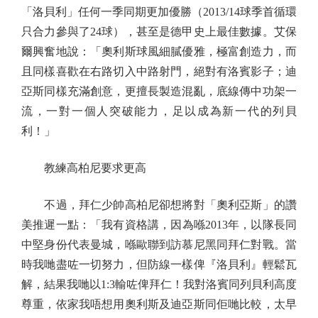
「洛貝利」任何一季同期更加優勝（2013/14球季首循環
只合力參與了24球），甚至是德甲史上最佳數據。艾保
爾興奮地說：「奧利斯球風細膩優雅，極富創造力，而
且同樣喜歡在右路切入中路射門，絕對有洛賓影子；迪
亞斯同樣充滿創意，更擅長製造混亂，底線傳中功架一
流，一對一個人突破能力，足以成為新一代的列貝
利！」
教練高柏尼要求更高
不過，拜仁少帥高柏尼卻想將對「奧利亞斯」的讚
美推遲一點：「我有資格講，因為喺2013年，以隊長同
中堅身份代表曼城，喺歐聯到訪慕尼黑同拜仁對戰。當
時我哋盡咗一切努力，但防線一樣俾『洛貝利』輕鬆瓦
解，結果我哋以1:3輸咗俾拜仁！我對洛賓同列貝利高度
尊重，依家我唔想用奧利斯及迪亞斯同佢哋比較，太早