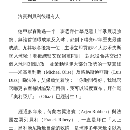
洛賓列貝利後繼有人
德甲聯賽剛過一半，班霸拜仁慕尼黑上半季展現強
勢，無論首循環成績及入球，都創下聯賽62年歷史最佳
成績。尤其歇冬後第一仗，主場立即貢獻8:1大炒禾夫斯
堡入球騷！賽後總監艾保爾被問到，對此役合共交出3
個入球同3個助攻，並策動球隊大部分攻勢的一雙翼鋒
——米高奧利斯（Michael Olise）及路易斯迪亞斯（Luis
Diaz）睇法時，艾保爾笑着說：「你哋問得好，我哋啱
啱喺更衣室都討論緊佢兩個，我可以喺度宣布，拜仁嘅
『奧利亞斯』（Oliaz）已經誕生！」
經過多年來，荷蘭右翼洛賓（Arjen Robben）與法
國左翼列貝利（Franck Ribery），一直是拜仁「太上
王」烏利漢尼斯最自豪的收購，是球隊多年來最引以為