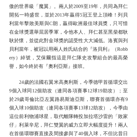
傲的世界級「魔翼」。兩人於2009至19年，共同為拜仁
開拓一時盛世，並於2013年贏得5冠王登上頂峰！列貝
利當年擊敗美斯與C朗，贏得歐洲最佳球員獎，只可惜
在金球獎選舉屈居季軍，令他本人、拜仁甚至黑柴都耿
耿於懷，並從此對金球獎的認受性大大減低。洛賓與列
貝利當年，被冠以用兩人姓氏結合的『洛貝利』（Robb
ery）綽號，艾保爾指這是拜仁隊史攻擊組合的最高榮
譽，如今終於有『奧利亞斯』接班。
24歲的法國右翼米高奧利斯，今季德甲首循環交出
9個入球同12個助攻（連同各項賽事12球19助攻）；至
於29歲哥倫比亞左翼路易斯迪亞斯，聯賽首循環亦有9
個入球10個助攻（連同各項賽事13球12助攻），今季由
這位前利物浦球星，取代離隊轉投加拉塔沙雷的「敗家
仔」利萊辛尼，拜仁雙翼的威力立即大幅度提升！兩人
在首循環聯賽直接及間接參與了40個入球，不但比昔日