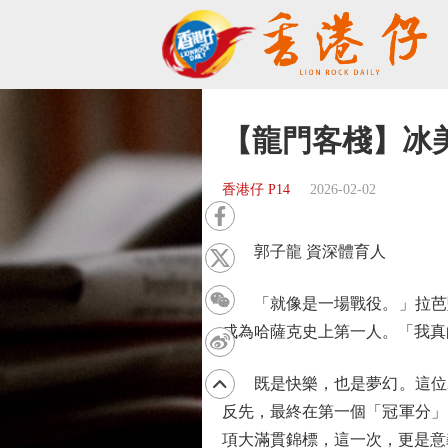
【龍門客棧】冰
香港仔 P14
2026-02-02
郭子龍 資深體育人
「就像是一場戰役。」拉芭堅
成為哈薩克史上第一人。「我真
既是快樂，也是夢幻。這位26
反先，最終在第一個「冠軍分」
項大滿貫錦標，這一次，更是意