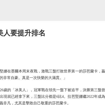
美人要提升排名
娜在墨爾本周末夜戰，激戰三盤打敗世界第一的莎芭蘭卡，贏
的非常自豪。真是一次快樂的大滿貫。」
歲的「冰美人」，冠軍戰在領先一盤下被追平，決勝第三盤曾
出現就已經拿下來，三盤比分都是6比4。拉芭堅娜繼2022年成
義非凡，尤其是擊敗自己敬重的莎芭蘭卡。