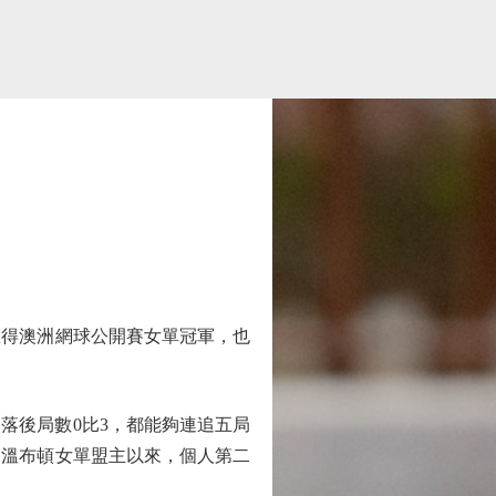
得澳洲網球公開賽女單冠軍，也
落後局數0比3，都能夠連追五局
為溫布頓女單盟主以來，個人第二