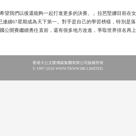
望我們以後還能夠一起打進更多的決賽。」拉芭堅娜目前在女單
後，已連續67星期成為天下第一。對手是自己的學習榜樣，特別是
國公開賽繼續勇往直前，還有很多地方改進，爭取世界排名再
香港大公文匯傳媒集團有限公司版權所有
© 1997-2026 WWW.TKWW.HK LIMITED.