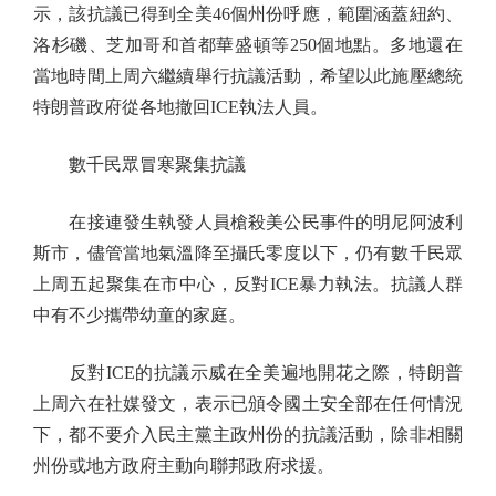
示，該抗議已得到全美46個州份呼應，範圍涵蓋紐約、
洛杉磯、芝加哥和首都華盛頓等250個地點。多地還在
當地時間上周六繼續舉行抗議活動，希望以此施壓總統
特朗普政府從各地撤回ICE執法人員。
數千民眾冒寒聚集抗議
在接連發生執發人員槍殺美公民事件的明尼阿波利
斯市，儘管當地氣溫降至攝氏零度以下，仍有數千民眾
上周五起聚集在市中心，反對ICE暴力執法。抗議人群
中有不少攜帶幼童的家庭。
反對ICE的抗議示威在全美遍地開花之際，特朗普
上周六在社媒發文，表示已頒令國土安全部在任何情況
下，都不要介入民主黨主政州份的抗議活動，除非相關
州份或地方政府主動向聯邦政府求援。