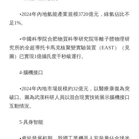
•2024年內地氫能產業規模3720億元，綠氫佔比不
足1%。
•中國科學院合肥物質科學研究院等離子體物理研
究所的全超導托卡馬克核聚變實驗裝置（EAST）（見
圖）已實現1億攝氏度千秒級運行。
4·腦機接口
•2024年內地市場規模約32億元，以醫療康復為突
破口。圖為武漢科研人員以混合現實技術展示腦機接口
互動情況。
5·具身智能
•處於發展初期，我國工業機器人安裝量佔全球半