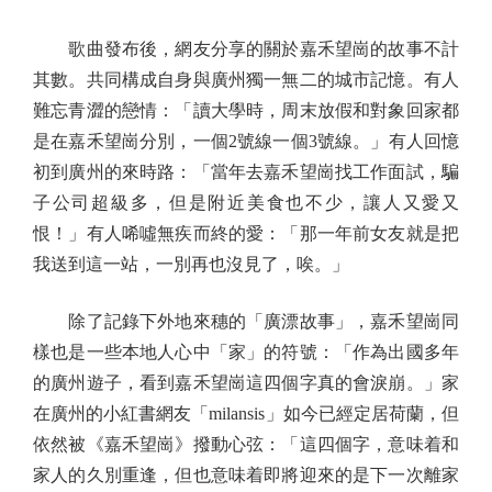
歌曲發布後，網友分享的關於嘉禾望崗的故事不計
其數。共同構成自身與廣州獨一無二的城市記憶。有人
難忘青澀的戀情：「讀大學時，周末放假和對象回家都
是在嘉禾望崗分別，一個2號線一個3號線。」有人回憶
初到廣州的來時路：「當年去嘉禾望崗找工作面試，騙
子公司超級多，但是附近美食也不少，讓人又愛又
恨！」有人唏噓無疾而終的愛：「那一年前女友就是把
我送到這一站，一別再也沒見了，唉。」
除了記錄下外地來穗的「廣漂故事」，嘉禾望崗同
樣也是一些本地人心中「家」的符號：「作為出國多年
的廣州遊子，看到嘉禾望崗這四個字真的會淚崩。」家
在廣州的小紅書網友「milansis」如今已經定居荷蘭，但
依然被《嘉禾望崗》撥動心弦：「這四個字，意味着和
家人的久別重逢，但也意味着即將迎來的是下一次離家