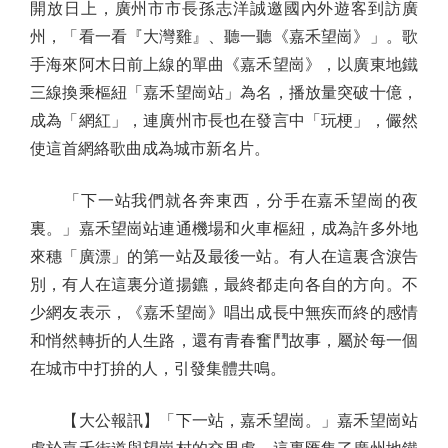
開放日上，廣州市市長孫志洋誠邀國內外遊客到訪廣
州，「看一看『大灣雞』、聽一聽《嘉禾望崗》」。歌
手海來阿木日前上線的單曲《嘉禾望崗》，以廣東地鐵
三線換乘樞紐「嘉禾望崗站」為名，播放量突破十億，
成為「網紅」，連廣州市長也在發言中「玩梗」，儼然
使這首網絡歌曲成為城市新名片。
「下一站我們就各奔東西，分手在嘉禾望崗的夜
裏。」嘉禾望崗站連通機場和火車樞紐，成為許多外地
來穗「廣漂」的第一站及最後一站。有人在這裏含淚告
別，有人在這裏分道揚鑣，最終都走向各自的方向。不
少網友表示，《嘉禾望崗》唱出成長中無疾而終的感情
和悄然轉折的人生路，還有青春奮鬥故事，屬於每一個
在城市中打拚的人，引發集體共鳴。
【大公報訊】「下一站，嘉禾望崗。」嘉禾望崗站