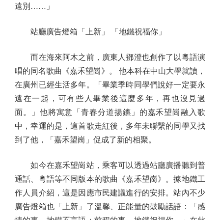
遠別……」
站廳廣告燈箱「上新」 「地鐵祝福你」
而在海來阿木之前，廣東人鄧澄也創作了以粵語演
唱的同名歌曲《嘉禾望崗》。 他本科在中山大學就讀，
在廣州已經生活多年。「畢業季時同學們說好一定要永
遠在一起，可有些人畢業後這麼多年，再也沒見過
面。」他將寓意「青春分道揚鑣」的嘉禾望崗融入歌
中，幸運的是，這首歌走紅後，多年未聯繫的同學又找
到了他，「嘉禾望崗」促成了新的相聚。
如今在嘉禾望崗站，乘客可以透過站廳廣播聽到普
通話、粵語等不同版本的歌曲《嘉禾望崗》。據地鐵工
作人員介紹，這是因應市民建議進行的安排。站內不少
廣告燈箱也「上新」了溫馨、正能量的鼓勵話語：「感