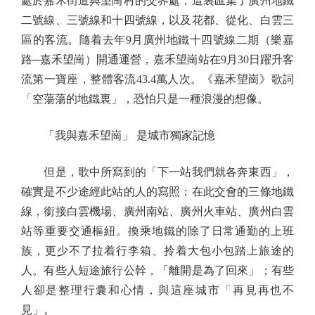
處於嘉禾街道與望崗村的交界處，這裏匯集了廣州地鐵
二號線、三號線和十四號線，以及花都、從化、白雲三
區的客流。隨着去年9月廣州地鐵十四號線二期（樂嘉
路─嘉禾望崗）開通運營，嘉禾望崗站在9月30日躍升客
流第一寶座，整體客流43.4萬人次。《嘉禾望崗》歌詞
「空蕩蕩的地鐵裏」，恐怕只是一種浪漫的想像。
「我與嘉禾望崗」 是城市獨家記憶
但是，歌中所寫到的「下一站我們就各奔東西」，
確實是不少途經此站的人的寫照：在此交會的三條地鐵
線，銜接白雲機場、廣州南站、廣州火車站、廣州白雲
站等重要交通樞紐。換乘地鐵的除了日常通勤的上班
族，更少不了拉着行李箱、拎着大包小包踏上旅途的
人。有些人短途旅行公幹，「離開是為了回來」；有些
人卻是整理行囊和心情，與這座城市「再見再也不
見」。