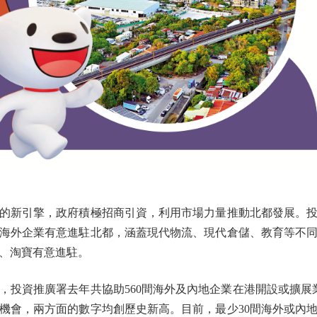
新引擎，政府積極招商引資，利用市場力量推動北都發展。投
和海外企業有意進駐北都，涵蓋現代物流、現代倉儲、教育等不
、淘寶有意進駐。
資推廣署去年共協助560間海外及內地企業在港開設或擴展
業機會，兩方面的數字均創歷史新高。目前，最少30間海外或內