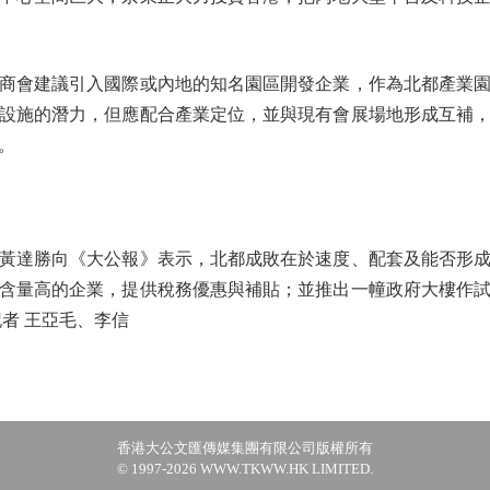
會建議引入國際或內地的知名園區開發企業，作為北都產業園
設施的潛力，但應配合產業定位，並與現有會展場地形成互補
。
達勝向《大公報》表示，北都成敗在於速度、配套及能否形成
含量高的企業，提供稅務優惠與補貼；並推出一幢政府大樓作
者 王亞毛、李信
香港大公文匯傳媒集團有限公司版權所有
© 1997-2026 WWW.TKWW.HK LIMITED.