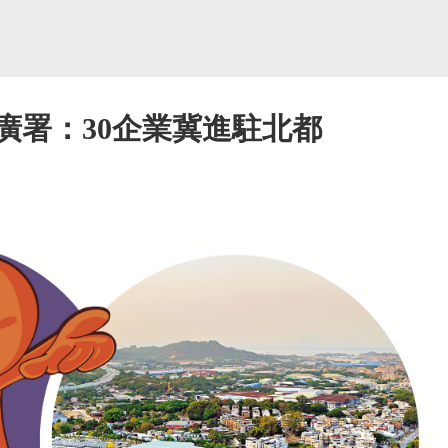
廣署：30企業冀進駐北都