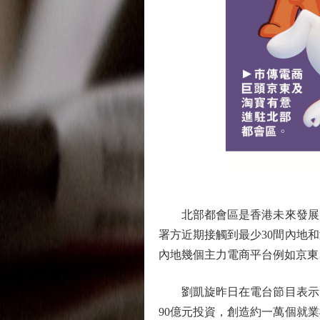
北部都會區是香港未來發展的
署方近期接觸到最少30間內地
內地幾個主力電商平台例如京東
劉凱旋昨日在電台節目表示，投
90億元投資，創造約一萬個就