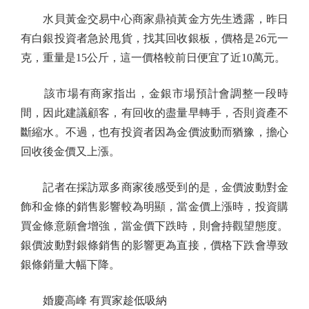
水貝黃金交易中心商家鼎禎黃金方先生透露，昨日
有白銀投資者急於甩貨，找其回收銀板，價格是26元一
克，重量是15公斤，這一價格較前日便宜了近10萬元。
該市場有商家指出，金銀市場預計會調整一段時
間，因此建議顧客，有回收的盡量早轉手，否則資產不
斷縮水。不過，也有投資者因為金價波動而猶豫，擔心
回收後金價又上漲。
記者在採訪眾多商家後感受到的是，金價波動對金
飾和金條的銷售影響較為明顯，當金價上漲時，投資購
買金條意願會增強，當金價下跌時，則會持觀望態度。
銀價波動對銀條銷售的影響更為直接，價格下跌會導致
銀條銷量大幅下降。
婚慶高峰 有買家趁低吸納