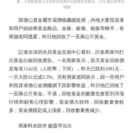
圖：大量顧客進入水貝黃金交易中心挑選黃金飾品。\大公報記者李昌
鴻攝
因擔心貴金屬市場價格繼續急挫，內地大量投資者
和用戶紛紛將黃金飾品、金條、銀條、銀板等轉手，有
商舖老闆透露，昨日他回收了一至兩公斤黃金。
記者在深圳水貝黃金交易中心看到，許多商家均打
出黃金白銀回收廣告。一名商家表示，前天黃金回收價
是每克1142元（人民幣，下同），昨天已跌到1081元，
一天大跌61元或5.3%。另有商家老闆表示，因一些用戶
和投資者擔心金價繼續下跌影響收益，昨日他已回收了
一至兩公斤黃金。不過，回收黃金的數量也會受到市場
行情和顧客心理影響，當金價大跌時，回收數量會較
多；當金價穩定或上漲後，回收數量會減少。
商家料未跌停 籲盡早沽出