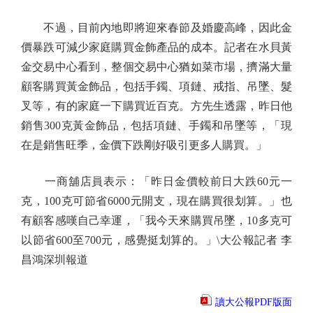
不過，目前內地即將迎來春節及婚慶高峰，因此金
價暴跌可減少家庭購買金飾產品的成本。記者在水貝黃
金交易中心看到，整個交易中心猶如菜市場，擠滿大量
顧客購買黃金飾品，包括手鐲、項鏈、戒指、吊墜、髮
叉等，有的家庭一下購買近百克。方先生透露，昨日他
銷售300克黃金飾品，包括項鏈、手鐲和吊墜等，「現
在是銷售旺季，金價下跌剛好吸引更多人購買。」
一商舖店員表示：「昨日金價較前日大跌60元一
克，100克可節省6000元開支，現在購買很划算。」也
有顧客感嘆自己幸運，「我今天來購買吊墜，10多克可
以節省600至700元，感覺挺划算的。」\大公報記者 李
昌鴻深圳報道
讀大公報PDF版面