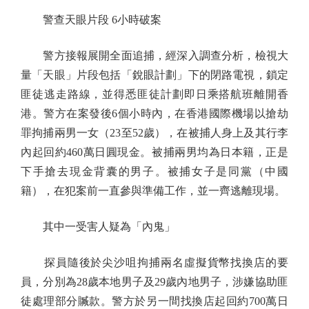
警查天眼片段 6小時破案
警方接報展開全面追捕，經深入調查分析，檢視大
量「天眼」片段包括「銳眼計劃」下的閉路電視，鎖定
匪徒逃走路線，並得悉匪徒計劃即日乘搭航班離開香
港。警方在案發後6個小時內，在香港國際機場以搶劫
罪拘捕兩男一女（23至52歲），在被捕人身上及其行李
內起回約460萬日圓現金。被捕兩男均為日本籍，正是
下手搶去現金背囊的男子。被捕女子是同黨（中國
籍），在犯案前一直參與準備工作，並一齊逃離現場。
其中一受害人疑為「內鬼」
探員隨後於尖沙咀拘捕兩名虛擬貨幣找換店的要
員，分別為28歲本地男子及29歲內地男子，涉嫌協助匪
徒處理部分贓款。警方於另一間找換店起回約700萬日