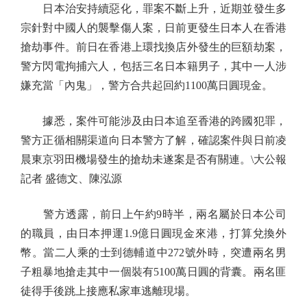
日本治安持續惡化，罪案不斷上升，近期並發生多
宗針對中國人的襲擊傷人案，日前更發生日本人在香港
搶劫事件。前日在香港上環找換店外發生的巨額劫案，
警方閃電拘捕六人，包括三名日本籍男子，其中一人涉
嫌充當「內鬼」，警方合共起回約1100萬日圓現金。
據悉，案件可能涉及由日本追至香港的跨國犯罪，
警方正循相關渠道向日本警方了解，確認案件與日前凌
晨東京羽田機場發生的搶劫未遂案是否有關連。\大公報
記者 盛德文、陳泓源
警方透露，前日上午約9時半，兩名屬於日本公司
的職員，由日本押運1.9億日圓現金來港，打算兌換外
幣。當二人乘的士到德輔道中272號外時，突遭兩名男
子粗暴地搶走其中一個裝有5100萬日圓的背囊。兩名匪
徒得手後跳上接應私家車逃離現場。