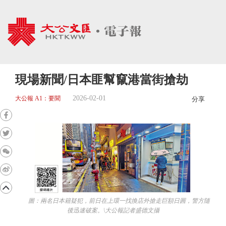
現場新聞/日本匪幫竄港當街搶劫
2026-02-01
大公報 A1：要聞
分享
圖：兩名日本籍疑犯，前日在上環一找換店外搶走巨額日圓，警方隨
後迅速破案。\大公報記者盛德文攝