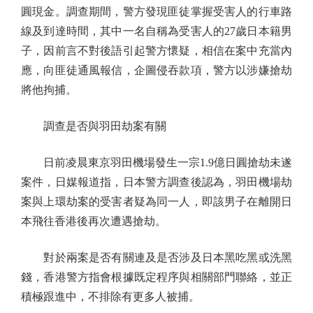
圓現金。調查期間，警方發現匪徒掌握受害人的行車路
線及到達時間，其中一名自稱為受害人的27歲日本籍男
子，因前言不對後語引起警方懷疑，相信在案中充當內
應，向匪徒通風報信，企圖侵吞款項，警方以涉嫌搶劫
將他拘捕。
調查是否與羽田劫案有關
日前凌晨東京羽田機場發生一宗1.9億日圓搶劫未遂
案件，日媒報道指，日本警方調查後認為，羽田機場劫
案與上環劫案的受害者疑為同一人，即該男子在離開日
本飛往香港後再次遭遇搶劫。
對於兩案是否有關連及是否涉及日本黑吃黑或洗黑
錢，香港警方指會根據既定程序與相關部門聯絡，並正
積極跟進中，不排除有更多人被捕。