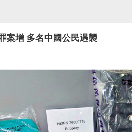
罪案增 多名中國公民遇襲