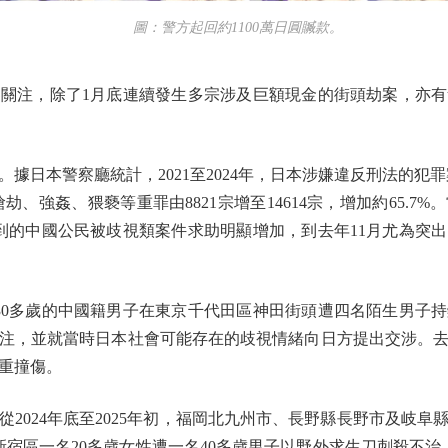
圖：警方起回約1100萬日圓贓款。
注，除了1月底連續發生多宗涉及巨額現金的街頭劫案，亦有
本警察廳統計，2021至2024年，日本涉嫌違反刑法的犯罪案
劫、強姦、猥褻等重罪由8821宗增至14614宗，增加約65.
到的中國公民被歧視類案件求助明顯增加，到去年11月尤為突
0多歲的中國籍男子在東京千代田區神田街頭遭四名陌生男子持
注，並就當時日本社會可能存在的歧視情緒向日方提出交涉。去年
重撞傷。
024年底至2025年初，福岡北九州市、長野縣長野市及岐阜
宿區一名20多歲女性遭一名40多歲男子以野外求生刀刺殺不治