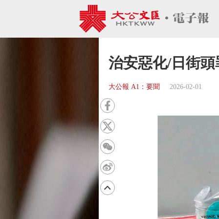
治安惡化/日街頭
大公報 A1：要聞
2026-02-01