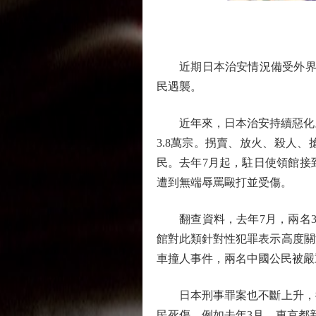
近期日本治安情況備受外界關
民遇襲。
近年來，日本治安持續惡化。據日
3.8萬宗。拐賣、放火、殺人、搶
民。去年7月起，駐日使領館接
遭到無端辱罵毆打並受傷。
翻查資料，去年7月，兩名3
館對此類針對性犯罪表示高度關
車撞人事件，兩名中國公民被嚴
日本刑事罪案也不斷上升，從2
民死傷。例如去年3月，東京都新