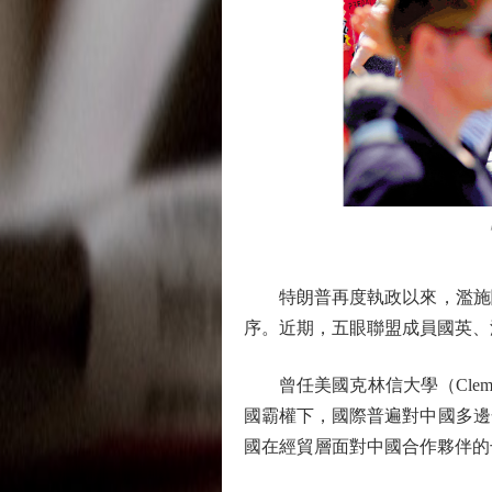
圖：
特朗普再度執政以來，濫施關
序。近期，五眼聯盟成員國英、
曾任美國克林信大學（Clemso
國霸權下，國際普遍對中國多邊
國在經貿層面對中國合作夥伴的