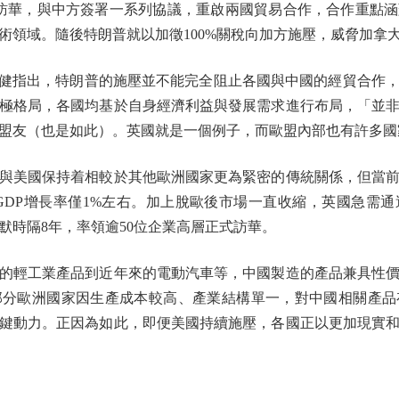
華，與中方簽署一系列協議，重啟兩國貿易合作，合作重點涵
術領域。隨後特朗普就以加徵100%關稅向加方施壓，威脅加拿
家健指出，特朗普的施壓並不能完全阻止各國與中國的經貿合作
極格局，各國均基於自身經濟利益與發展需求進行布局，「並
盟友（也是如此）。英國就是一個例子，而歐盟內部也有許多國
美國保持着相較於其他歐洲國家更為緊密的傳統關係，但當前
GDP增長率僅1%左右。加上脫歐後市場一直收縮，英國急需
默時隔8年，率領逾50位企業高層正式訪華。
輕工業產品到近年來的電動汽車等，中國製造的產品兼具性價
部分歐洲國家因生產成本較高、產業結構單一，對中國相關產品
鍵動力。正因為如此，即便美國持續施壓，各國正以更加現實