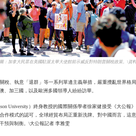
加拿大民眾在美國駐渥太華大使館前示威反對特朗普關稅政策。\資
稅、執意「退群」等一系列單邊主義舉措，嚴重攪亂世界格局
澳、加三國，以及歐洲多國領導人紛紛訪華。
n University）終身教授的國際關係學者徐家健接受《大
合作模式的認可，全球經貿布局正重新洗牌。對中國而言，這
干預與制衡。\大公報記者 李雅雯