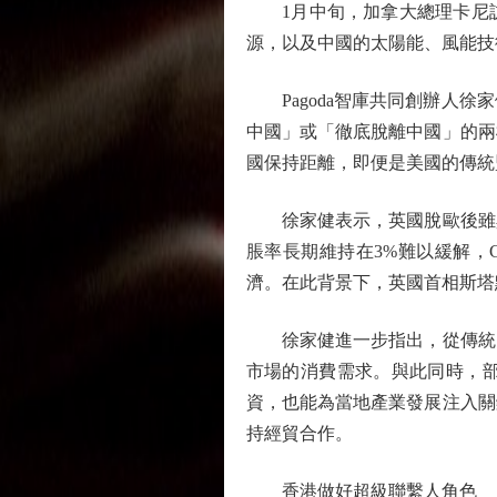
1月中旬，加拿大總理卡尼訪
源，以及中國的太陽能、風能技
Pagoda智庫共同創辦人徐
中國」或「徹底脫離中國」的兩
國保持距離，即便是美國的傳統
徐家健表示，英國脫歐後雖與
脹率長期維持在3%難以緩解，
濟。在此背景下，英國首相斯塔
徐家健進一步指出，從傳統的
市場的消費需求。與此同時，
資，也能為當地產業發展注入關
持經貿合作。
香港做好超級聯繫人角色