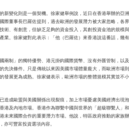
新變化則是一個契機。徐家健舉例說，近日在香港舉辦的亞洲
國際董事長巴羅佐提到，過去歐洲的發展潛力被大家忽略，各
技術、有創意，但缺乏足夠的資金投入，其創投資金池的規模
產業。徐家健對此表示：「他（巴羅佐）來香港說這番話，幾
兩制」的獨特優勢、港元掛鈎國際貨幣、沒有外匯管制，以及
的先決條件。只是傳統以來因美國市場體量龐大，而歐洲市場
的發展更為成熟。徐家健表示，歐洲市場的整體規模其實並不
造成歐盟與美國關係出現裂痕，加上市場憂慮美國經濟出現泡
香港及內地市場。香港作為聯繫中國與世界的「超級聯繫人」
港未來國際合作的重要潛力市場。他說，特區政府推動的家族
，亦可豐富投資選項內容。