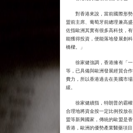
對香港來說，當前國際形勢的
盟前主席、葡萄牙前總理兼高盛
佐指歐洲其實有很多高科技，有
能獲得投資，便能落地發展創科
橋樑。」
徐家健強調，香港擁有「一國
等，已具備與歐洲發展經貿合作
費力，所以香港過去在美國市場
緩。
徐家健續指，特朗普的霸權已
合理地將資金按一定比例投放在
盟等新興國家，傳統的歐盟是香
香港，歐洲的優勢產業醫藥項目