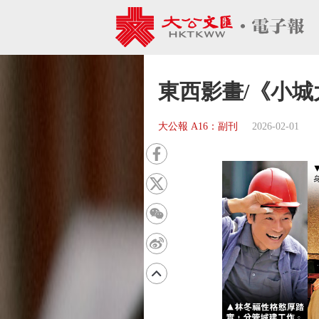
東西影畫/《小
大公報 A16：副刊
2026-02-01