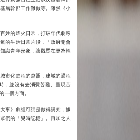
顯基層幹部工作難做等。雖然《小
百姓的煙火日常，打破年代劇嚴
火氣的生活日常片段，「政府開會
的知識青年形象，讓觀眾在更為輕
城市化進程的寫照，建城的過程
時，並沒有去消費苦難、呈現苦
的一個方面。
大事》劇組可謂是做得講究，據
觀眾們的「兒時記憶」。再加之人