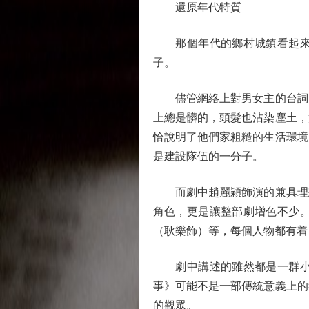
還原年代特質
那個年代的鄉村城鎮看起來永
子。
儘管網絡上對男女主的台詞、
上總是髒的，頭髮也沾染塵土，
恰說明了他們家粗糙的生活環境
是建設隊伍的一分子。
而劇中趙麗穎飾演的兼具理想
角色，更是讓整部劇增色不少
（耿樂飾）等，每個人物都有着
劇中講述的雖然都是一群小人
事》可能不是一部傳統意義上的
的觀眾。