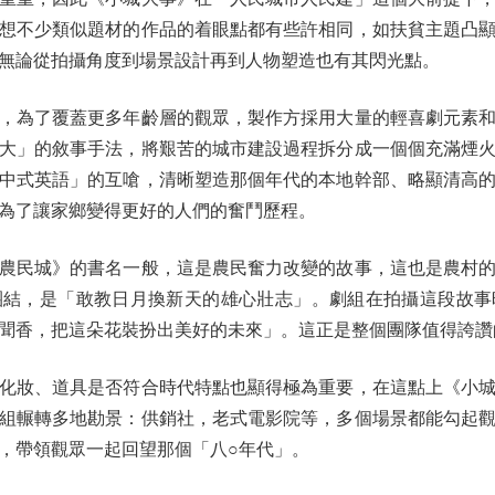
想不少類似題材的作品的着眼點都有些許相同，如扶貧主題凸
無論從拍攝角度到場景設計再到人物塑造也有其閃光點。
為了覆蓋更多年齡層的觀眾，製作方採用大量的輕喜劇元素和
大」的敘事手法，將艱苦的城市建設過程拆分成一個個充滿煙
中式英語」的互嗆，清晰塑造那個年代的本地幹部、略顯清高
為了讓家鄉變得更好的人們的奮鬥歷程。
民城》的書名一般，這是農民奮力改變的故事，這也是農村的
團結，是「敢教日月換新天的雄心壯志」。劇組在拍攝這段故事
聞香，把這朵花裝扮出美好的未來」。這正是整個團隊值得誇讚
妝、道具是否符合時代特點也顯得極為重要，在這點上《小城
組輾轉多地勘景：供銷社，老式電影院等，多個場景都能勾起
，帶領觀眾一起回望那個「八○年代」。