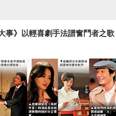
城大事》以輕喜劇手法譜奮鬥者之歌