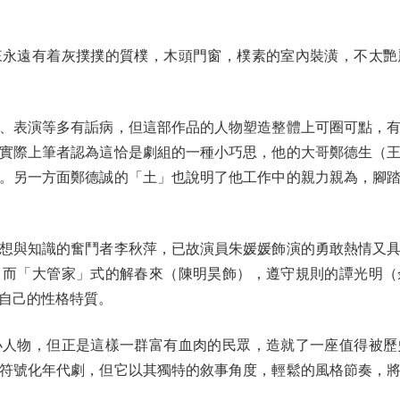
遠有着灰撲撲的質樸，木頭門窗，樸素的室內裝潢，不太艷
表演等多有詬病，但這部作品的人物塑造整體上可圈可點，有
實際上筆者認為這恰是劇組的一種小巧思，他的大哥鄭德生（
。另一方面鄭德誠的「土」也說明了他工作中的親力親為，腳
與知識的奮鬥者李秋萍，已故演員朱媛媛飾演的勇敢熱情又具
。而「大管家」式的解春來（陳明昊飾），遵守規則的譚光明（
自己的性格特質。
物，但正是這樣一群富有血肉的民眾，造就了一座值得被歷
符號化年代劇，但它以其獨特的敘事角度，輕鬆的風格節奏，