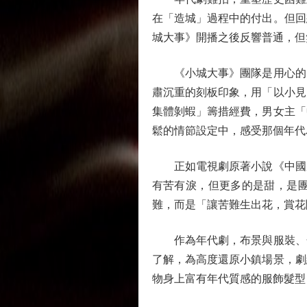
在「造城」過程中的付出。但回
城大事》開播之後反響普通，但
《小城大事》團隊是用心的，
肅沉重的刻板印象，用「以小見
集體剝蝦」籌措經費，男女主「
鬆的情節設定中，感受那個年代
正如電視劇原著小說《中國農
有苦有淚，但更多的是甜，是
難，而是「讓苦難生出花，賞花
作為年代劇，布景與服裝、化
了解，為高度還原小鎮場景，劇
物身上富有年代質感的服飾髮型