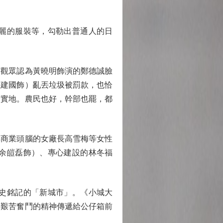
麗的服裝等，勾勒出普通人的日
觀眾認為黃曉明飾演的鄭德誠臉
王建國飾）亂丟垃圾被罰款，也恰
踏實地。農民也好，幹部也罷，都
商業頭腦的女廠長高雪梅等女性
余皚磊飾）、專心建設的林冬福
史銘記的「新城市」。《小城大
將艱苦奮鬥的精神傳遞給公仔箱前