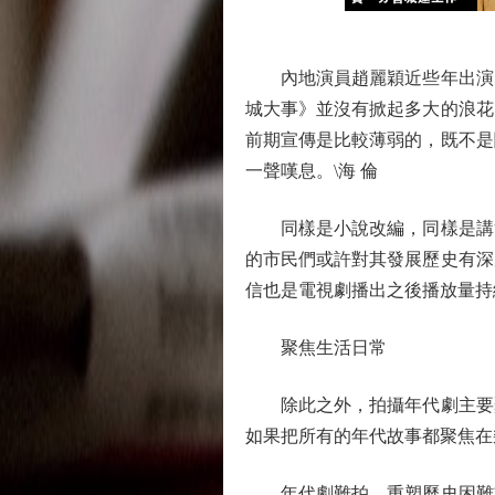
內地演員趙麗穎近些年出演了
城大事》並沒有掀起多大的浪花
前期宣傳是比較薄弱的，既不是
一聲嘆息。\海 倫
同樣是小說改編，同樣是講奮
的市民們或許對其發展歷史有深
信也是電視劇播出之後播放量持
聚焦生活日常
除此之外，拍攝年代劇主要聚
如果把所有的年代故事都聚焦在
年代劇難拍，重塑歷史困難重