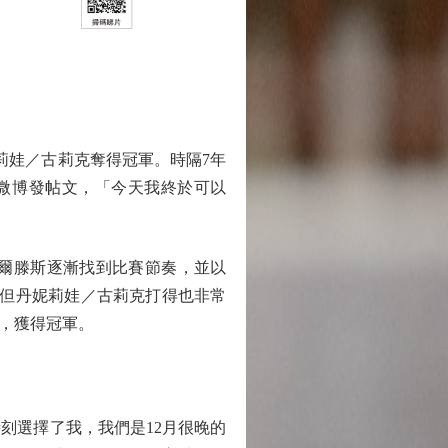
莉娃／古莉克奪得冠軍。時隔7年
人微博發帖文，「今天我終於可以
爾滕斯逐漸找到比賽節奏，並以
，但丹妮莉娃／古莉克打得也非常
賽，獲得冠軍。
選擇了我，我們是12月很晚的