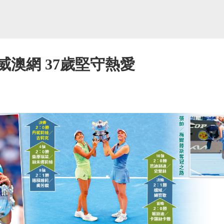
威澳網 37歲堅守熱愛