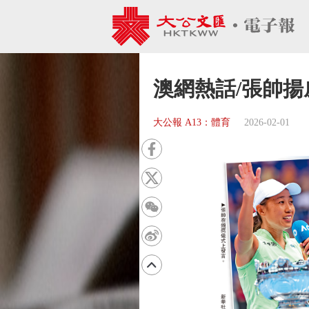
澳網熱話/張帥揚
大公報 A13：體育
2026-02-01