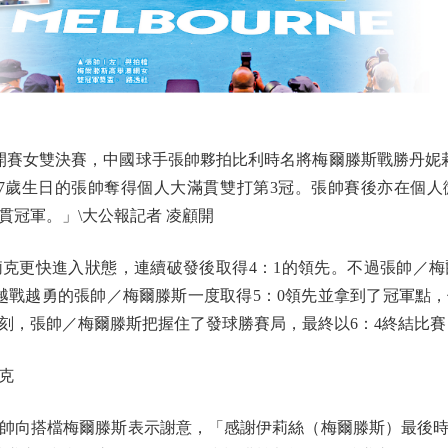
公開賽女雙決賽，中國球手張帥夥拍比利時名將梅爾滕斯戰勝丹妮
7歲生日的張帥奪得個人大滿貫雙打第3冠。張帥賽後亦在個
貫冠軍。」\大公報記者 凌顧開
更快進入狀態，連續破發後取得4：1的領先。不過張帥／梅
，越戰越勇的張帥／梅爾滕斯一度取得5：0領先並拿到了冠軍點
時刻，張帥／梅爾滕斯把握住了發球勝賽局，最終以6：4終結比
克
向搭檔梅爾滕斯表示謝意，「感謝伊莉絲（梅爾滕斯）最後時刻