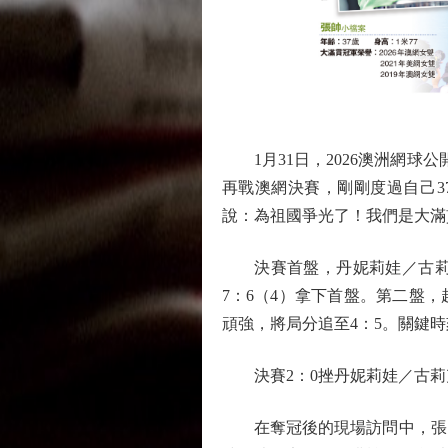
1月31日，2026澳洲網球
再戰澳網決賽，剛剛度過自己3
說：為祖國爭光了！我們是大滿
決賽首盤，丹妮莉娃／古莉克
7：6（4）拿下首盤。第二盤
頑強，將局分追至4：5。關鍵
決賽2：0挫丹妮莉娃／古莉
在奪冠後的現場訪問中，張帥