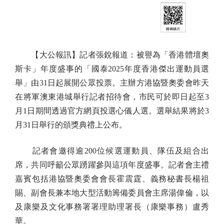
【大公報訊】記者張銳報道：被譽為「香港體壇奧
斯卡」年度盛事的「國泰2025年度香港傑出運動員選
舉」由31日起展開公眾投票。主辦方港協暨奧委會昨天
在將軍澳東港城舉行記者招待會，市民可於即日起至3
月1日期間透過官方網頁投選心儀人選。選舉結果將於3
月31日舉行的頒獎典禮上公布。
記者會邀得逾200位候選運動員、隊伍及組合出
席，共同呼籲公眾踴躍參與這項年度盛事。記者會主禮
嘉賓包括港協暨奧委會會長霍震霆、義務秘書長楊祖
賜、副會長兼本地大型活動籌備委員會主席湯偉倫，以
及康樂及文化事務署署理助理署長（康樂事務）盧秀
華。