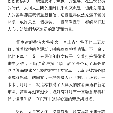
紛紛提供紙巾、藥油及水，氣氛一片溫馨。在這快節奏
的時代，人與人之間的距離似乎愈來愈遠，但此刻陌生
人的善舉卻讓我們重新相信，這個世界依然充滿了愛與
關懷。或許只是一個微笑、一個簡單援手，卻瞬間打動
人心，給我們帶來無盡的溫暖和力量。
電車途經香港大學校舍，車上青年學子們三五結
群，說着標準的普通話，嘰嘰喳喳聊着功課。不一會，
他們下車了，又上來幾個年輕女孩子，穿着打扮得像漫
畫中人物，不斷從窗戶探出頭，詢問是否到了海旁景
點？迎面駛來的128號復古旅遊電車上，車身被精心噴
繪成鮮艷奪目的圖案，一群外國人正「開趴」狂歡。一
卡卡，叮叮車，就這樣載滿了人與人的擦肩而過在新老
市區。當世界越來越快，還好有叮叮車一直願意陪着我
們，慢煮生活，在沉靜中獲得心靈的奔放與逍遙。
想起古人歲寒入冬，沒電沒網，沒有高科技電子設