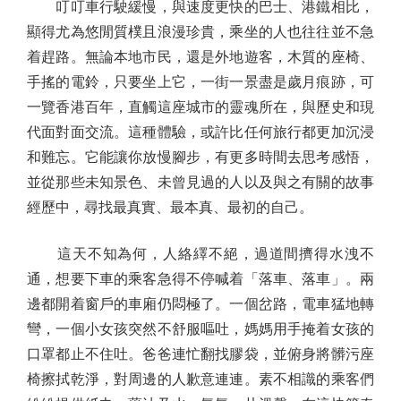
叮叮車行駛緩慢，與速度更快的巴士、港鐵相比，
顯得尤為悠閒質樸且浪漫珍貴，乘坐的人也往往並不急
着趕路。無論本地市民，還是外地遊客，木質的座椅、
手搖的電鈴，只要坐上它，一街一景盡是歲月痕跡，可
一覽香港百年，直觸這座城市的靈魂所在，與歷史和現
代面對面交流。這種體驗，或許比任何旅行都更加沉浸
和難忘。它能讓你放慢腳步，有更多時間去思考感悟，
並從那些未知景色、未曾見過的人以及與之有關的故事
經歷中，尋找最真實、最本真、最初的自己。
這天不知為何，人絡繹不絕，過道間擠得水洩不
通，想要下車的乘客急得不停喊着「落車、落車」。兩
邊都開着窗戶的車廂仍悶極了。一個岔路，電車猛地轉
彎，一個小女孩突然不舒服嘔吐，媽媽用手掩着女孩的
口罩都止不住吐。爸爸連忙翻找膠袋，並俯身將髒污座
椅擦拭乾淨，對周邊的人歉意連連。素不相識的乘客們