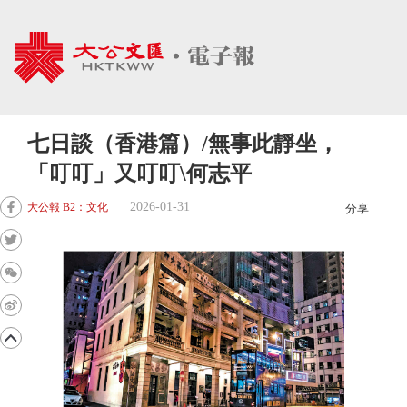
七日談（香港篇）/無事此靜坐，
「叮叮」又叮叮\何志平
2026-01-31
大公報 B2：文化
分享