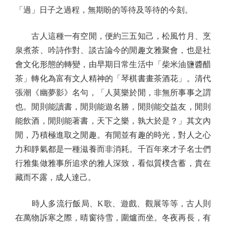
「過」日子之過程，無期盼的等待及等待的今刻。
古人這種一有空閒，便約三五知己，松風竹月、烹
泉煮茶、吟詩作對、談古論今的閒趣文雅聚會，也是社
會文化形態的轉變，由早期日常生活中「柴米油鹽醬醋
茶」轉化為富有文人精神的「琴棋書畫茶酒花」。清代
張潮《幽夢影》名句，「人莫樂於閒，非無所事事之謂
也。閒則能讀書，閒則能遊名勝，閒則能交益友，閒則
能飲酒，閒則能著書，天下之樂，孰大於是？」其文內
閒，乃積極進取之閒趣。有閒並有趣的時光，對人之心
力和靜氣都是一種滋養而非消耗。千百年來才子名士們
行雅集做雅事所追求的雅人深致，看似質樸含蓄，貴在
藏而不露，成人達己。
時人多流行飯局、K歌、遊戲、觀展等等，古人則
在萬物訴寒之際，晴窗待雪，圍爐而坐。冬夜再長，有