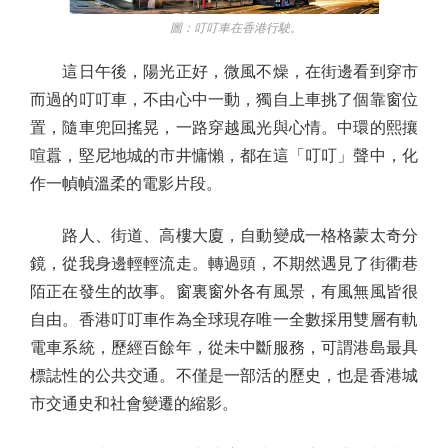
圖：叮叮車在香港行駛。
這日午後，陽光正好，微風不燥，在街邊看到穿市
而過的叮叮車，不由心中一動，獨自上車挑了個靠窗位
置，隨車兜回搖晃，一路穿越風光與心情。中環的熙攘
喧囂，堅尼地城的市井慵懶，都在這「叮叮」聲中，化
作一幀幀溫柔的電影片段。
路人、街道、高樓大廈，自動變成一格格蒙太奇分
鏡，從我身邊輕輕流走。轉過頭，不期然遇見了街衢巷
陌正在發生的故事。窗裏窗外各有風景，有風無風皆很
自由。香港叮叮車作為全球現存唯一全數採用雙層有軌
電車系統，歷經百餘年，從未中斷服務，可謂港島最具
標誌性的公共交通。不僅是一部活的歷史，也是香港城
市交通史和社會變遷的縮影。