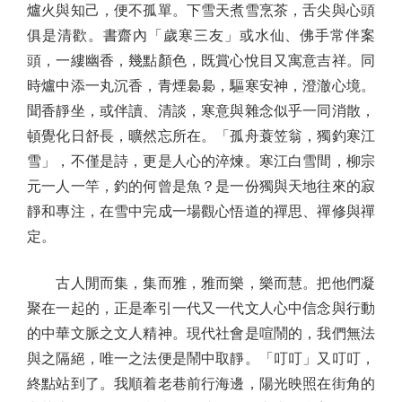
爐火與知己，便不孤單。下雪天煮雪烹茶，舌尖與心頭
俱是清歡。書齋內「歲寒三友」或水仙、佛手常伴案
頭，一縷幽香，幾點顏色，既賞心悅目又寓意吉祥。同
時爐中添一丸沉香，青煙裊裊，驅寒安神，澄澈心境。
聞香靜坐，或伴讀、清談，寒意與雜念似乎一同消散，
頓覺化日舒長，曠然忘所在。「孤舟蓑笠翁，獨釣寒江
雪」，不僅是詩，更是人心的淬煉。寒江白雪間，柳宗
元一人一竿，釣的何曾是魚？是一份獨與天地往來的寂
靜和專注，在雪中完成一場觀心悟道的禪思、禪修與禪
定。
古人閒而集，集而雅，雅而樂，樂而慧。把他們凝
聚在一起的，正是牽引一代又一代文人心中信念與行動
的中華文脈之文人精神。現代社會是喧鬧的，我們無法
與之隔絕，唯一之法便是鬧中取靜。「叮叮」又叮叮，
終點站到了。我順着老巷前行海邊，陽光映照在街角的