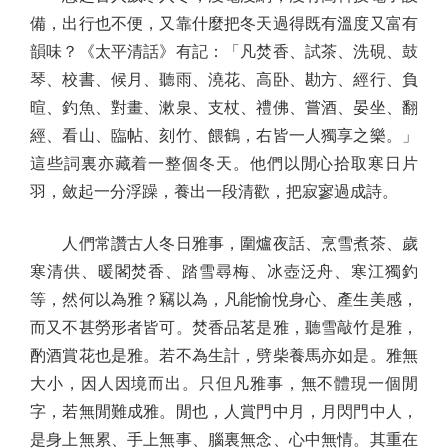
備，出行也不便，又靠什麼把冬天過得既有溫度又富有
韻味？《太平清話》有記：「凡焚香、試茶、洗硯、鼓
琴、校書、候月、聽雨、澆花、高卧、勘方、經行、負
暄、釣魚、對畫、漱泉、支杖、禮佛、嘗酒、晏坐、翻
經、看山、臨帖、刻竹、餵鶴，右皆一人獨享之樂。」
這些詞裏亦藏着一整個冬天。他們以閒心拾取寒日片
羽，斂起一分浮躁，養出一段清歡，把寂寥過成詩。
人們常讚古人冬日雅事，圍爐夜話、烹雪煮茶、歲
寒清供、暖閣焚香、踏雪尋梅、冰壺泛舟、寒江獨釣
等，然何以為雅？竊以為，凡能愉悅身心、產生美感，
而又不甚勞形者皆可。焚香品茗是雅，聽雪敲竹是雅，
酌酒賞花也是雅。若不為生計，劈柴養馬亦如是。雅無
大小，因人因境而出。只但凡雅事，無不體現一個閒
字，若無閒難成雅。閒也，人賞門中月，月閃門中人，
是身上無累、手上無事、腦裏無念、心中無情。其重在