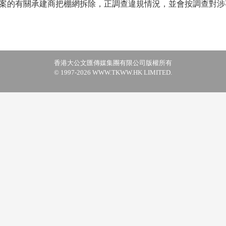
案的有關承建商把棚網拆除，正調查違規情況，並會按調查對涉
香港大公文匯傳媒集團有限公司版權所有
© 1997-2026 WWW.TKWW.HK LIMITED.