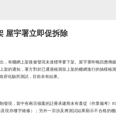
架 屋宇署立即促拆除
，有棚網上架後被發現未達標準要下架。屋宇署昨晚回應傳媒
上架的通知，署方對於已通過檢測並上架的棚網進行的抽樣檢
政府化驗所測試，目前未有結果。
發現，當中有兩宗個案的註冊承建商未有遵從《作業備考》85
涉及現存樓宇維修）；另外一宗涉及將測試結果顯示不合格的棚