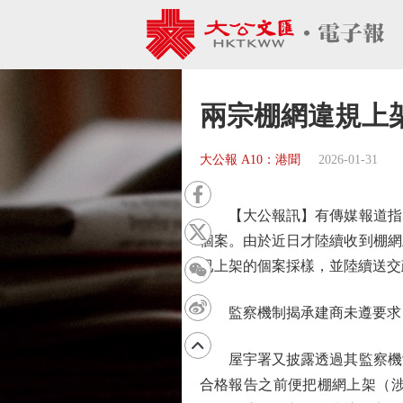
兩宗棚網違規上
大公報 A10：港聞
2026-01-31
【大公報訊】有傳媒報道指出
個案。由於近日才陸續收到棚網
已上架的個案採樣，並陸續送交
監察機制揭承建商未遵要求
屋宇署又披露透過其監察機制
合格報告之前便把棚網上架（