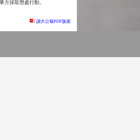
事方採取懲處行動。
讀大公報PDF版面