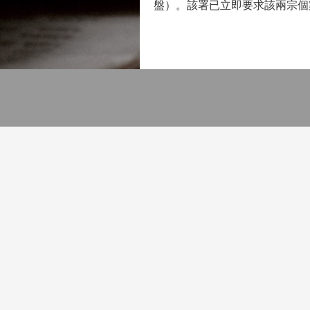
盤）。該署已立即要求該兩宗個