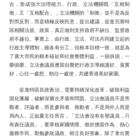
合，形成強大治理能力。行政、立法機關既「互相制
衡」又「互相配合」，立法機關的「制衡」並不是為反
對而反對，而是積極反映民意，提出建議，促進完善特
區相關法規、政策，真正做到支持政府不缺位、監督政
府不越位。事實上，由行政、立法、司法共同建立起的
行政主導體制，雖各有分工，但根本目標一致，就是為
了廣大市民的根本福祉和社會整體利益，一損俱損，一
榮俱榮。立法會議員應當自覺把行政主導維護好、落實
好，心往一處想、勁往一處使，共建香港美好家園。
促進特區良政善治，需要持續深化改革，破除利益
固化藩籬，破解深層次矛盾和問題。立法會議員不是旁
觀者、評論者，而是參與者、推動者，不是局外人而是
局內人。正如夏主任所言，「立法會沒有名譽議員，只
有責任議員」，要厚植家國情懷、敢於擔當作為、熱心
服務市民、勤勉參政議政、樹立良好形象。除了拿出實