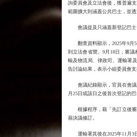
詢委員會及立法會後，獲普遍支
範圍擴大到涵蓋公共巴士，並透
會議提及只涵蓋新登記巴士
翻查資料顯示，2025年9月
到立法會省覽。9月18日，審
輸及物流局、律政司、運輸署及
告討論結果，表示小組委員會支
會議紀錄顯示，官員在會議上，至
月25日或該日之後首次登記的巴
根據程序，藉「先訂立後審議
藉決議修訂。
運輸署其後在2025年11月3日