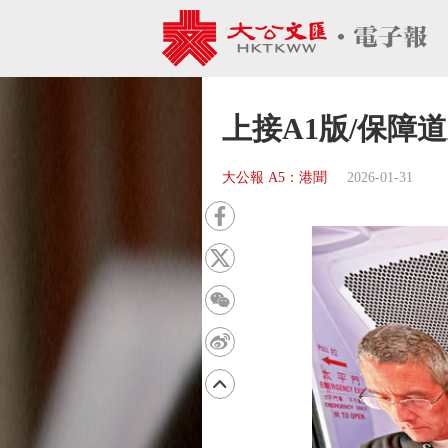
上接A1版/保障
大公報 A5：港聞
2026-01-31