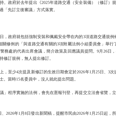
持。政府於去年提出《2025年道路交通（安全裝備）（修訂）
過「先訂立後審議」方式落實。
5日，政府就包括強制安裝和佩戴安全帶在內的3項道路交通規例修
議相關修例的「與道路交通有關的3項附屬法例小組委員會」舉行
警務處的代表出席會議，簡介政策及回應議員提問。9月26日
持修訂規例，無人提出修訂。
少4次提及新修訂的生效日期會定於2026年1月25日、3次提
士。當時15名委員中，沒人就此提出問題。
」程序實施的法例，會先在憲報刊登，再提交立法會省覽，立法
、2026年1月8日發出新聞稿，提醒市民由2026年1月25日