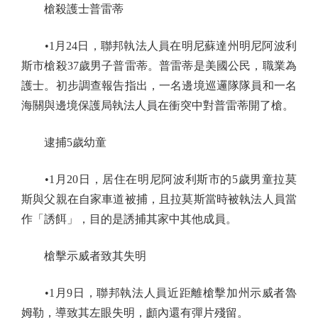
槍殺護士普雷蒂
•1月24日，聯邦執法人員在明尼蘇達州明尼阿波利
斯市槍殺37歲男子普雷蒂。普雷蒂是美國公民，職業為
護士。初步調查報告指出，一名邊境巡邏隊隊員和一名
海關與邊境保護局執法人員在衝突中對普雷蒂開了槍。
逮捕5歲幼童
•1月20日，居住在明尼阿波利斯市的5歲男童拉莫
斯與父親在自家車道被捕，且拉莫斯當時被執法人員當
作「誘餌」，目的是誘捕其家中其他成員。
槍擊示威者致其失明
•1月9日，聯邦執法人員近距離槍擊加州示威者魯
姆勒，導致其左眼失明，顱內還有彈片殘留。