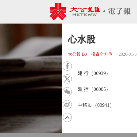
心水股
大公報 B3：投資全方位
2026-01-3
建 行（00939）
滙 控（00005）
中移動（00941）