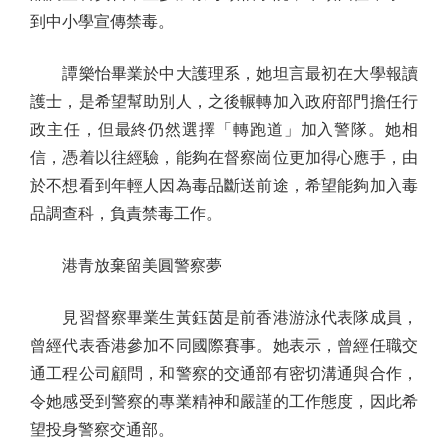
到中小學宣傳禁毒。
譚樂怡畢業於中大護理系，她坦言最初在大學報讀
護士，是希望幫助別人，之後輾轉加入政府部門擔任行
政主任，但最終仍然選擇「轉跑道」加入警隊。她相
信，憑着以往經驗，能夠在督察崗位更加得心應手，由
於不想看到年輕人因為毒品斷送前途，希望能夠加入毒
品調查科，負責禁毒工作。
港青放棄留美圓警察夢
見習督察畢業生黃鈺茵是前香港游泳代表隊成員，
曾經代表香港參加不同國際賽事。她表示，曾經任職交
通工程公司顧問，和警察的交通部有密切溝通與合作，
令她感受到警察的專業精神和嚴謹的工作態度，因此希
望投身警察交通部。