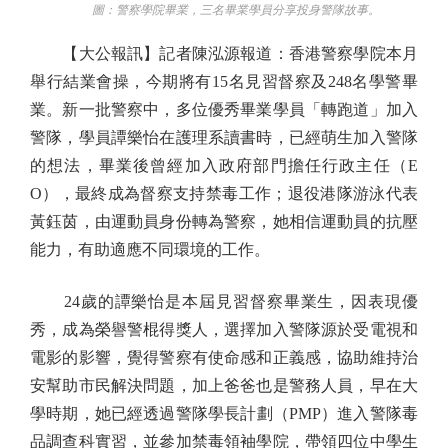
圖：警察學院畢業，三名畢業學員分享投身警隊故事。
【大公報訊】記者陳泓源報道：香港警察學院本月
舉行結業會操，今期將有15名見習督察及248名學警畢
業。新一批警察中，多位優秀畢業學員「轉跑道」加入
警隊，學員譚樂怡在護理系讀書時，已經萌生加入警隊
的想法，畢業後曾經加入政府部門擔任行政主任（E
O），最終成為督察支持禁毒工作；退役港隊游泳代表
黃鈺茵，由運動員身份轉為警察，她相信運動員的抗壓
能力，有助適應不同環境的工作。
24歲的譚樂怡是本屆見習督察畢業生，因表現優
秀，成為榮譽警棍得獎人，選擇加入警隊源於受電視和
電影的影響，覺得警察有使命感和正義感，協助維持治
安幫助市民解決問題，加上爸爸也是警務人員，早在大
學時期，她已經透過警隊學長計劃（PMP）進入警隊毒
品調查科實習，並參加禁毒領袖學院，帶領四位中學生