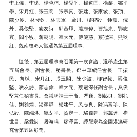
李正儀、李環、楊曉楠、楊愛平、楊道匡、楊鑫、鄒平
學、宋月紅、張玉閣、張宗真、張建、張家敏、張翔、
陳少波、林發欽、林志軍、龐川、柳智毅、鍾韻、倪
外、奚俊堅、凌友詩、郭基煇、蕭志偉、曹旭東、鄂志
寰、閻小駿、蔣朝陽、韓大元、傅健慈、蔡冠深、熊秋
紅、魏南枝45人當選為第五屆理事。
隨後，第五屆理事會召開第一次會議，選舉產生第
五屆會長、副會長、秘書長。鄧中華續任會長，王振
民、向斌、宋月紅、張玉閣、陳少波、柳智毅、奚俊
堅、凌友詩、蕭志偉、韓大元、蔡冠深任副會長，奚俊
堅兼任秘書長。會議聘請王于漸、馮巍、劉藝良、劉兆
佳、劉雅煌、湯家驊、楊建平、吳志良、陳馮富珍、陳
弘毅、陳端洪、饒戈平、賀定一、駱偉建、郭萬達、崔
世昌、梁愛詩、屠海鳴、廖澤雲、譚耀宗為全國港澳研
究會第五屆顧問。