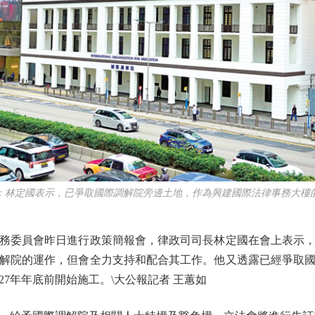
定國表示，已爭取國際調解院旁邊土地，作為興建國際法律事務大樓
委員會昨日進行政策簡報會，律政司司長林定國在會上表示，
解院的運作，但會全力支持和配合其工作。他又透露已經爭取
27年年底前開始施工。\大公報記者 王蕙如