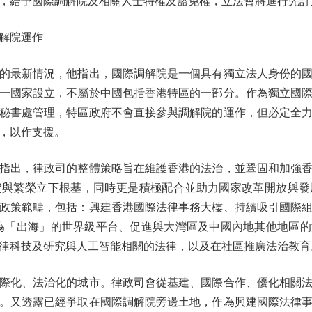
給予國際調解院及相關人士特權及豁免權，立法會將進行先訂
解院運作
最新情況，他指出，國際調解院是一個具有獨立法人身份的國
一國家設立，不屬於中國包括香港特區的一部分。作為獨立國
秘書處管理，特區政府不會直接參與調解院的運作，但必定全
，以作支援。
出，律政司的整體策略旨在維護香港的法治，並鞏固和加強香
定與繁榮立下根基，同時更是積極配合並助力國家改革開放與發
政策範疇，包括：興建香港國際法律事務大樓、持續吸引國際
為「出海」的世界級平台、促進與大灣區及中國內地其他地區
律科技及研究與人工智能相關的法律，以及在社區推廣法治教育
化、法治化的城市。律政司會從基建、國際合作、優化相關法
。又透露已經爭取在國際調解院旁邊土地，作為興建國際法律