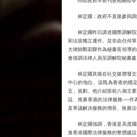
特區政府早前刊憲相關命令，
林定國：政府不直接參與調
林定國昨日講述國際調解院的
和法規獨立運作。並非由任何單
大律師鄭若驊作為秘書長領導的
會借調法律人員至調解院秘書處
林定國其後在社交媒體發文指
中心的地位。這既為香港的穩
五」規劃。他介紹當前八個主要
設、推廣香港的法律服務──作
及爭議解決服務的增長、推廣法
林定國強調，香港是高度國際
進香港國際法律服務的整體建設