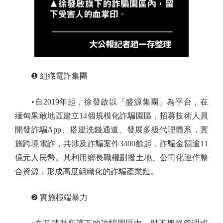
❶ 組織電詐集團
•自2019年起，徐發啟以「盛源集團」為平台，在
緬甸果敢地區建立14個規模化詐騙園區，招募技術人員
開發詐騙App、搭建洗錢通道、發展多級代理體系，實
施跨境電詐，共涉及詐騙案件3400餘起，詐騙金額逾11
億元人民幣。其利用鄉長職權劃撥土地、公司化運作整
合資源，形成高度組織化的詐騙產業鏈。
❷ 實施極端暴力