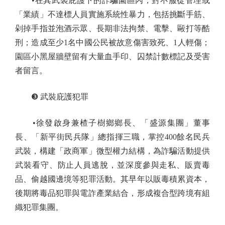
•在其武裝庇護下的詐騙園區內，對不服從管理或
「業績」不達標人員實施系統性暴力，包括挑斷手筋、
剁掉手指並泡酒示眾、長期非法拘禁、電擊、毆打等酷
刑；造成至少1名中國公民被故意傷害致死、1人輕傷；
園區小黑屋牆壁留有大量血手印、囚禁計數標記及受害
者留言。
❸ 武裝庇護犯罪
•徐發啟身兼楂子樹鄉鄉長、「盛源集團」董事
長、「新平街民兵隊」總指揮三職，掌控400餘名民兵
武裝，構建「政商軍」微型權力結構，為詐騙活動提供
武裝看守、防止人員逃脫，並深度參與走私、販賣毒
品、偷越國邊境等犯罪活動。其早年以販毒積累資本，
後期將毒品犯罪與電詐產業結合，形成複合型跨境有組
織犯罪集團。