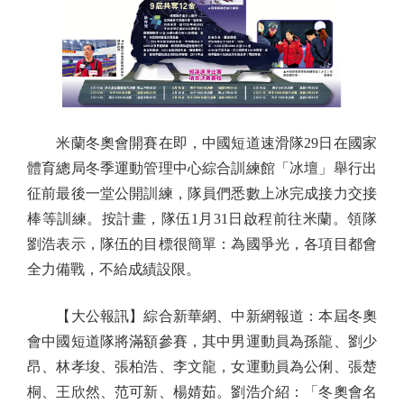
米蘭冬奧會開賽在即，中國短道速滑隊29日在國家
體育總局冬季運動管理中心綜合訓練館「冰壇」舉行出
征前最後一堂公開訓練，隊員們悉數上冰完成接力交接
棒等訓練。按計畫，隊伍1月31日啟程前往米蘭。領隊
劉浩表示，隊伍的目標很簡單：為國爭光，各項目都會
全力備戰，不給成績設限。
【大公報訊】綜合新華網、中新網報道：本屆冬奧
會中國短道隊將滿額參賽，其中男運動員為孫龍、劉少
昂、林孝埈、張柏浩、李文龍，女運動員為公俐、張楚
桐、王欣然、范可新、楊婧茹。劉浩介紹：「冬奧會名