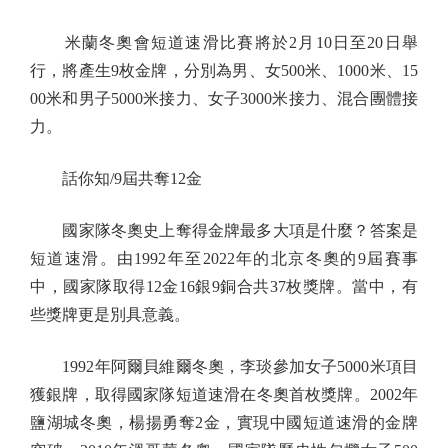
米蘭冬奧會短道速滑比賽將於2月10日至20日舉
行，將產生9枚金牌，分別為男、女500米、1000米、15
00米和男子5000米接力、女子3000米接力、混合團體接
力。
話你知/9屆共奪12金
國家隊冬奧史上奪得金牌最多大項是什麼？答案是
短道速滑。由1992年至2022年的北京冬奧的9屆賽事
中，國家隊取得12金16銀9銅合共37枚獎牌。當中，有
些獎牌更是別具意義。
1992年阿爾貝維爾冬奧，李琰參加女子5000米項目
獲銀牌，取得國家隊短道速滑在冬奧首枚獎牌。2002年
鹽湖城冬奧，楊揚勇奪2金，實現中國短道速滑的金牌