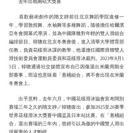
去年出戰兩站大獎賽
喜歡藝術創作的隋文靜前往北京舞蹈學院進修一
年，學習敦煌舞、水袖舞等多種舞蹈，隨後擔任哈爾濱
亞冬會開幕式導演，並為中國隊幾對年輕的雙人滑組合
編排節目。韓聰在北京冬奧會後，進入清華大學體育部
任教，負責花樣滑冰課的教學，他還擔任國際滑聯雙人
滑技術委員會運動員委員和花樣滑冰裁判。2023年8月1
5日，韓聰通過社交媒體宣布自己因傷退出米蘭周期全
部賽事，而這也意味着「葱桶組合」將不會出現在米蘭
冬奧會上。
出乎意料，去年六月，中國花樣滑冰協會宣布闊別
賽場三年之久的隋文靜／韓聰復出，參加2025至26賽季
世界花樣滑冰大獎賽中國盃及日本站比賽。在「葱桶組
合」退出賽場的三年內，曾經引以為傲的中國雙人滑出
現嚴重的人才斷檔。