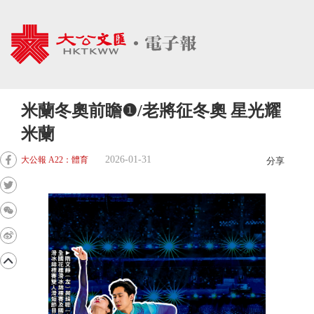
米蘭冬奧前瞻❶/老將征冬奧 星光耀
米蘭
2026-01-31
大公報 A22：體育
分享