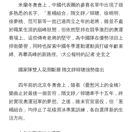
米蘭冬奧會上，中國代表團的參賽名單中出現了很
多熟悉的名字。「葱桶組合」隋文靜／韓聰、徐曉明、
徐夢桃、范可新等一批已過而立之年的老將，雖並不處
於職業生涯的巔峰狀態，但依然堅持在競爭激烈的奧運
賽場上。這些傳奇老將的堅守，為中國隊在優勢項目上
捍衛榮譽，同時也探索中國冬季運動運動員打破年齡束
縛、再攀高峰的新路徑。\大公報特約記者 史玄之
國家隊雙人花滑斷層 隋文靜韓聰強勢復出
四年前的北京冬奧會上，隨着《憂愁河上的金橋》
樂曲止於最後一個音符，隋文靜／韓聰牽手十五年，終
於實現奧運冠軍的夢想。之後，雖未官宣退役，但「葱
桶組合」均停止了花樣滑冰專業訓練，各自選擇新的生
活方向。