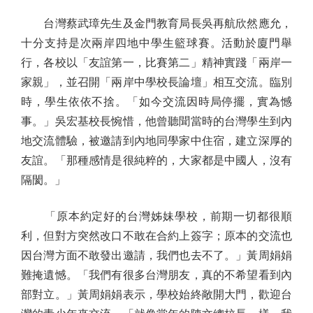
台灣蔡武璋先生及金門教育局長吳再航欣然應允，
十分支持是次兩岸四地中學生籃球賽。活動於廈門舉
行，各校以「友誼第一，比賽第二」精神實踐「兩岸一
家親」，並召開「兩岸中學校長論壇」相互交流。臨別
時，學生依依不捨。「如今交流因時局停擺，實為憾
事。」吳宏基校長惋惜，他曾聽聞當時的台灣學生到內
地交流體驗，被邀請到內地同學家中住宿，建立深厚的
友誼。「那種感情是很純粹的，大家都是中國人，沒有
隔閡。」
「原本約定好的台灣姊妹學校，前期一切都很順
利，但對方突然改口不敢在合約上簽字；原本的交流也
因台灣方面不敢發出邀請，我們也去不了。」黃周娟娟
難掩遺憾。「我們有很多台灣朋友，真的不希望看到內
部對立。」黃周娟娟表示，學校始終敞開大門，歡迎台