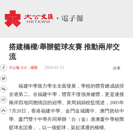
搭建橋樑/舉辦籃球友賽 推動兩岸交
流
2026-01-31
大公報 A12：港聞
分享
福建中學致力學生全面發展，學校的體育總成績排
全港第二。在福建中學，體育不僅強身健體，更是連接
兩岸四地同胞情誼的紐帶。黃周娟娟校監憶述，2005年
7月20日，香港福建中學、金門金城國中、澳門慈幼中
學、廈門雙十中學共同舉辦「台（金）港澳廈中學校際
籃球友誼賽」，以一個籃球，架起溝通的橋樑。