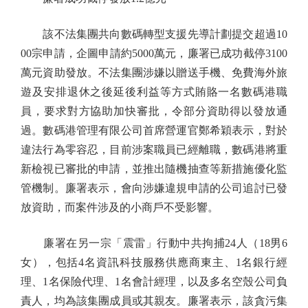
該不法集團共向數碼轉型支援先導計劃提交超過10
00宗申請，企圖申請約5000萬元，廉署已成功截停3100
萬元資助發放。不法集團涉嫌以贈送手機、免費海外旅
遊及安排退休之後延後利益等方式賄賂一名數碼港職
員，要求對方協助加快審批，令部分資助得以發放通
過。數碼港管理有限公司首席營運官鄭希穎表示，對於
違法行為零容忍，目前涉案職員已經離職，數碼港將重
新檢視已審批的申請，並推出隨機抽查等新措施優化監
管機制。廉署表示，會向涉嫌違規申請的公司追討已發
放資助，而案件涉及的小商戶不受影響。
廉署在另一宗「震雷」行動中共拘捕24人（18男6
女），包括4名資訊科技服務供應商東主、1名銀行經
理、1名保險代理、1名會計經理，以及多名空殼公司負
責人，均為該集團成員或其親友。廉署表示，該貪污集