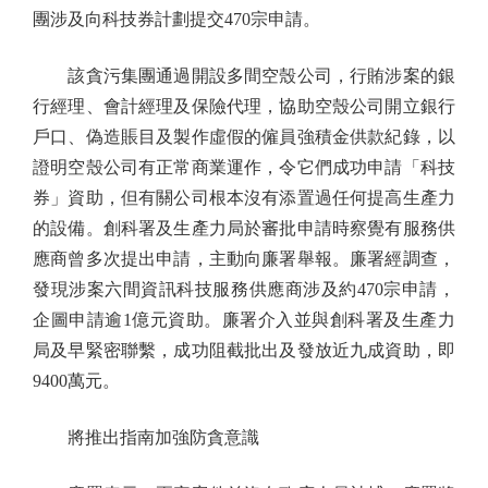
團涉及向科技券計劃提交470宗申請。
該貪污集團通過開設多間空殼公司，行賄涉案的銀
行經理、會計經理及保險代理，協助空殼公司開立銀行
戶口、偽造賬目及製作虛假的僱員強積金供款紀錄，以
證明空殼公司有正常商業運作，令它們成功申請「科技
券」資助，但有關公司根本沒有添置過任何提高生產力
的設備。創科署及生產力局於審批申請時察覺有服務供
應商曾多次提出申請，主動向廉署舉報。廉署經調查，
發現涉案六間資訊科技服務供應商涉及約470宗申請，
企圖申請逾1億元資助。廉署介入並與創科署及生產力
局及早緊密聯繫，成功阻截批出及發放近九成資助，即
9400萬元。
將推出指南加強防貪意識