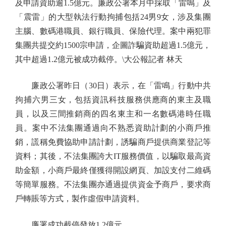
及申請資助逾1.5億元。廉政公署本月中採取「雷鳴」及
「震雷」的大型執法行動拘捕包括24男9女，涉及集團
主腦、數碼港職員、銀行職員、保險代理。案中兩犯罪
集團共提交約1500宗申請，企圖詐騙資助超過1.5億元，
其中超過1.2億元被成功截停。\大公報記者 林天
廉政公署昨日（30日）表示，在「雷鳴」行動中共
拘捕六男三女，包括資訊科技服務供應商的東主及職
員，以及三間推銷商的四名東主和一名數碼港時任職
員。案中不法集團通過向不熟悉資助計劃的小商戶推
銷，謊稱免費協助申請計劃，誘騙商戶提供商業登記等
資料；其後，不法集團誇大IT服務價值，以騙取最高資
助金額，小商戶最終僅獲得開設網頁、加設支付二維碼
等簡單服務。不法集團亦通過提供資金予商戶，要求商
戶轉賬等方式，製作虛假申請資料。
廉署成功截停發放1.2億元