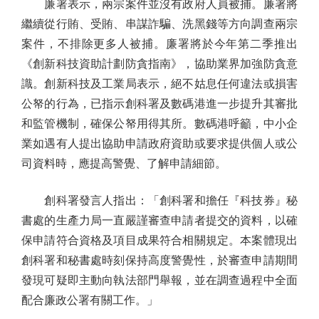
廉署表示，兩宗案件並沒有政府人員被捕。廉署將
繼續從行賄、受賄、串謀詐騙、洗黑錢等方向調查兩宗
案件，不排除更多人被捕。廉署將於今年第二季推出
《創新科技資助計劃防貪指南》，協助業界加強防貪意
識。創新科技及工業局表示，絕不姑息任何違法或損害
公帑的行為，已指示創科署及數碼港進一步提升其審批
和監管機制，確保公帑用得其所。數碼港呼籲，中小企
業如遇有人提出協助申請政府資助或要求提供個人或公
司資料時，應提高警覺、了解申請細節。
創科署發言人指出：「創科署和擔任『科技券』秘
書處的生產力局一直嚴謹審查申請者提交的資料，以確
保申請符合資格及項目成果符合相關規定。本案體現出
創科署和秘書處時刻保持高度警覺性，於審查申請期間
發現可疑即主動向執法部門舉報，並在調查過程中全面
配合廉政公署有關工作。」