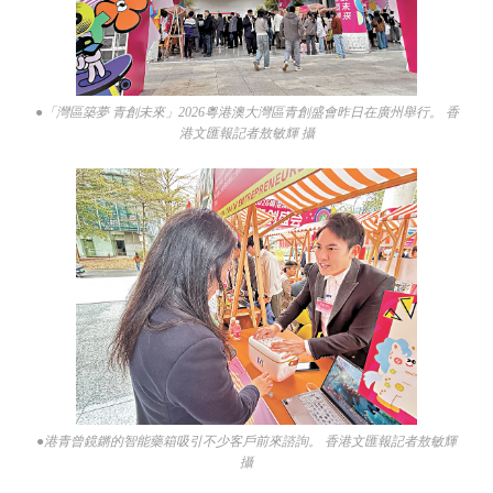
●「灣區築夢 青創未來」2026粵港澳大灣區青創盛會昨日在廣州舉行。 香
港文匯報記者敖敏輝 攝
●港青曾鏡鏘的智能藥箱吸引不少客戶前來諮詢。 香港文匯報記者敖敏輝
攝