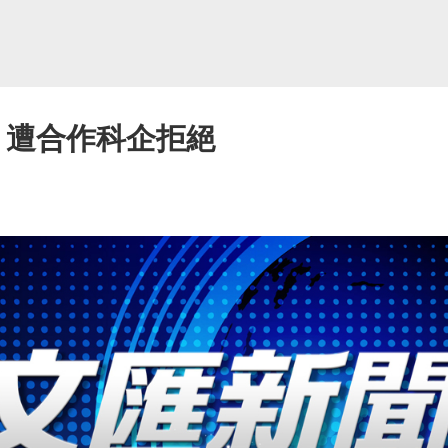
 遭合作科企拒絕