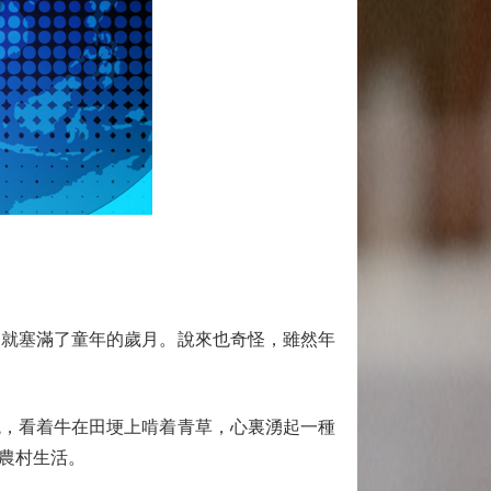
就塞滿了童年的歲月。說來也奇怪，雖然年
，看着牛在田埂上啃着青草，心裏湧起一種
農村生活。