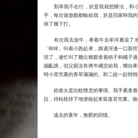
割草我不在行，於是我就想辦法，和小夥
手，每次做遊戲都輸給我，於是回家時我的
挨了幾下打。
有次我去放牛，牽着牛去牟河裏滾了水後
「哞哞」叫着小跑起來，路過河邊一口新挖
現了，連忙叫了幾位鄉親拿着槓子和繩子過
蹦亂跳，但父親沒有將牛繩交給我，獨自牽
時小背兜裏的青草滿滿的。和二姐一起悄悄
拾柴火是比較愜意的事情。我手裏拿着鑲
拉，待枯枝掉下地便撿起來裝進背兜裏。做
遠去的童年，無窮的回憶。