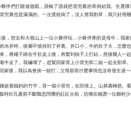
伴們打賭做遊戲，誰輸了誰就把背兜裏的草倒給我。生產隊
背兜裏也是滿滿的。一次貴娃病了，沒人替我割草，我只好用
，想去和大嶺山上一位小夥伴玩，小夥伴牽的是母牛，我家
的水井時，後腳不慎掉到了井裏。井口小，牛的肚子大，怎麼
來，將繩子綁在牛肚皮上後，再繫到槓子上打結，然後幾人一
着牛走了。我嚇壞了，趕緊回家背上小背兜和二姐一起去割草
回家後，我以為會挨一頓打，父母卻當什麼事情也沒有發生過一
嵌着鐵鈎的竹竿，背一個小背兜，在田埂上、山林裏轉悠。看
飯時灶孔裏那不斷飄忽閃爍的紅紅火焰，彷彿在稱讚一位鄉村少