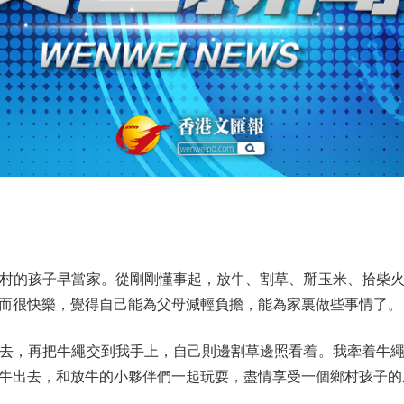
的孩子早當家。從剛剛懂事起，放牛、割草、掰玉米、拾柴火
而很快樂，覺得自己能為父母減輕負擔，能為家裏做些事情了。
，再把牛繩交到我手上，自己則邊割草邊照看着。我牽着牛繩
牛出去，和放牛的小夥伴們一起玩耍，盡情享受一個鄉村孩子的