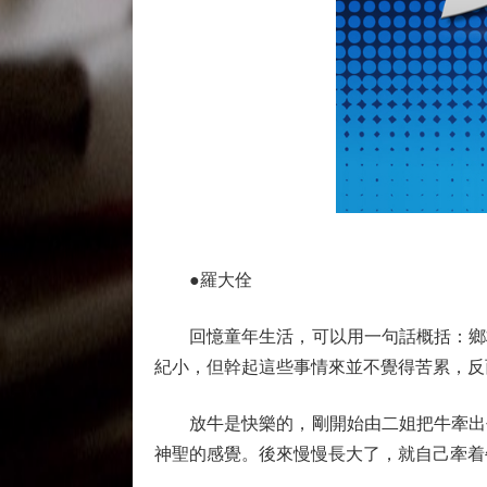
●羅大佺
回憶童年生活，可以用一句話概括：鄉村
紀小，但幹起這些事情來並不覺得苦累，反
放牛是快樂的，剛開始由二姐把牛牽出去
神聖的感覺。後來慢慢長大了，就自己牽着