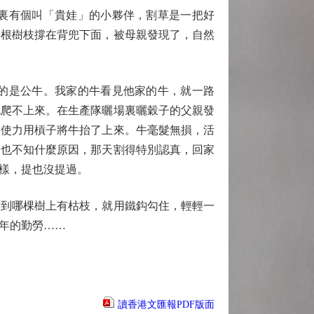
裏有個叫「貴娃」的小夥伴，割草是一把好
幾根樹枝撐在背兜下面，被母親發現了，自然
的是公牛。我家的牛看見他家的牛，就一路
也爬不上來。在生產隊曬場裏曬穀子的父親發
起使力用槓子將牛抬了上來。牛毫髮無損，活
。也不知什麼原因，那天割得特別認真，回家
樣，提也沒提過。
到哪棵樹上有枯枝，就用鐵鈎勾住，輕輕一
年的勤勞……
讀香港文匯報PDF版面