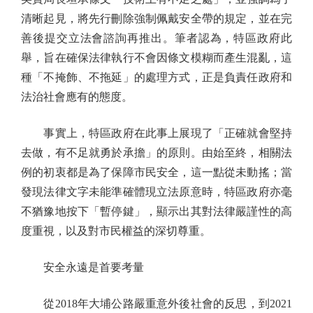
清晰起見，將先行刪除強制佩戴安全帶的規定，並在完
善後提交立法會諮詢再推出。筆者認為，特區政府此
舉，旨在確保法律執行不會因條文模糊而產生混亂，這
種「不掩飾、不拖延」的處理方式，正是負責任政府和
法治社會應有的態度。
事實上，特區政府在此事上展現了「正確就會堅持
去做，有不足就勇於承擔」的原則。由始至終，相關法
例的初衷都是為了保障市民安全，這一點從未動搖；當
發現法律文字未能準確體現立法原意時，特區政府亦毫
不猶豫地按下「暫停鍵」，顯示出其對法律嚴謹性的高
度重視，以及對市民權益的深切尊重。
安全永遠是首要考量
從2018年大埔公路嚴重意外後社會的反思，到2021