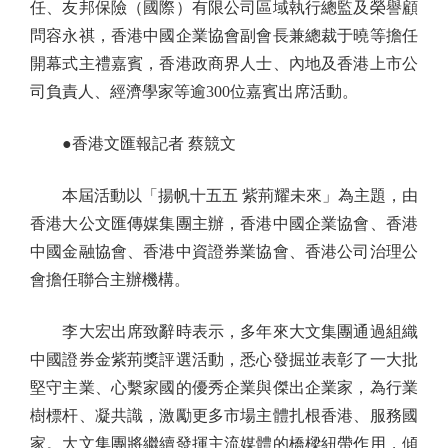
任、友邦保險（國際）有限公司區域執行總監及榮譽顧
問容永祺，香港中國企業協會副會長兼總裁于曉等擔任
開幕式主禮嘉賓，香港政商界人士、內地及香港上市公
司負責人、經濟學家等逾300位嘉賓出席活動。
●香港文匯報記者 蔡競文
本屆活動以「揚帆十五五 紫荊耀未來」為主題，由
香港大公文匯傳媒集團主辦，香港中國企業協會、香港
中國金融協會、香港中資證券業協會、香港公司治理公
會擔任聯合主辦機構。
李大宏出席致辭時表示，多年來大文集團通過組織
中國證券金紫荊獎評選活動，悉心發掘並表彰了一大批
堅守主業、心繫家國的優秀企業與傑出企業家，為行業
樹標杆、凝共識，激勵更多市場主體扎根香港、服務國
家。大文集團將繼續發揮主流媒體的橋樑紐帶作用，傾