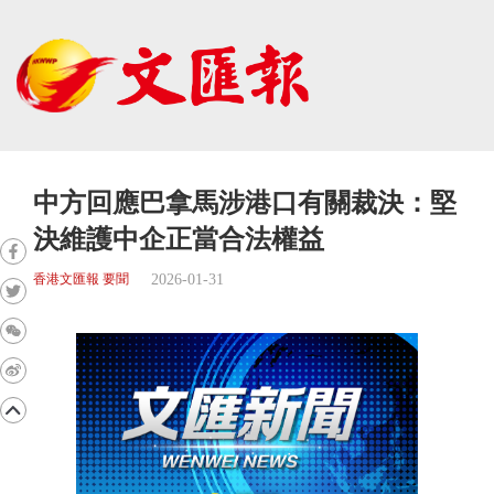
中方回應巴拿馬涉港口有關裁決：堅
決維護中企正當合法權益
2026-01-31
香港文匯報 要聞