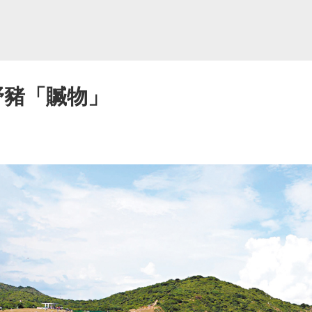
野豬「贓物」