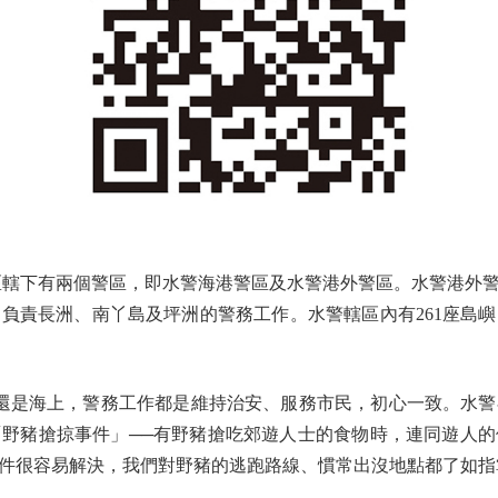
轄下有兩個警區，即水警海港警區及水警港外警區。水警港外警
負責長洲、南丫島及坪洲的警務工作。水警轄區內有261座島
是海上，警務工作都是維持治安、服務市民，初心一致。水警
野豬搶掠事件」──有野豬搶吃郊遊人士的食物時，連同遊人
件很容易解決，我們對野豬的逃跑路線、慣常出沒地點都了如指