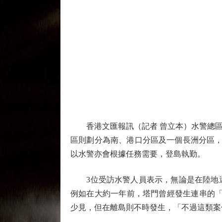
香港文匯報訊（記者 曾立本）水警總區
區則劃分為南、港口分區及一個長洲分區，
以水警亦會根據任務需要，登島執勤。
3位受訪水警人員表示，無論是在陸地還
例如在大約一年前，塔門曾經發生連串的「
少見，但在離島則不時發生，「不過這類案