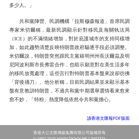
多少人。」
共和黨陣營、民調機構「拉斯穆森報道」首席民調
專家米切爾稱，最新民調顯示針對移民及海關執法局
（ICE）的不滿情緒增加，對於庇護城市的支持同樣增
加，如此趨勢清楚反映特朗普政府驅逐手段必須調整。
米切爾說，特朗普突然跟民主黨籍明州州長沃爾茲及明
尼阿波利斯市長弗雷合作，也暗示願意對在美生活多年
的移民放寬處理，這些言行對特朗普基本盤來說卻彷彿
「背後捅刀」。他分析稱，目前民調結果並未顯示基本
盤有意教訓特朗普，不過共和黨中期選舉選情看來愈來
愈不妙，「特粉」熱度降低依然令共和黨擔心。
讀香港文匯報PDF版面
香港大公文匯傳媒集團有限公司版權所有
© 1997-2026 WWW.TKWW.HK LIMITED.