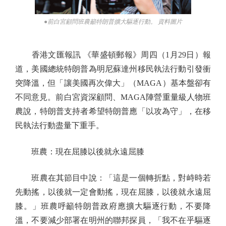
●前白宮顧問班農籲特朗普擴大驅逐行動。 資料圖片
香港文匯報訊 《華盛頓郵報》周四（1月29日）報
道，美國總統特朗普為明尼蘇達州移民執法行動引發衝
突降溫，但「讓美國再次偉大」（MAGA）基本盤卻有
不同意見。前白宮資深顧問、MAGA陣營重量級人物班
農說，特朗普支持者希望特朗普應「以攻為守」，在移
民執法行動盡量下重手。
班農：現在屈膝以後就永遠屈膝
班農在其節目中說：「這是一個轉折點，對峙時若
先動搖，以後就一定會動搖，現在屈膝，以後就永遠屈
膝。」班農呼籲特朗普政府應擴大驅逐行動，不要降
溫，不要減少部署在明州的聯邦探員，「我不在乎驅逐