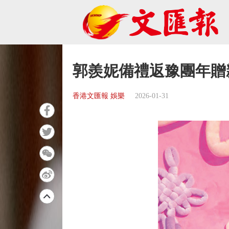
郭羨妮備禮返豫團年贈親友
香港文匯報 娛樂
2026-01-31