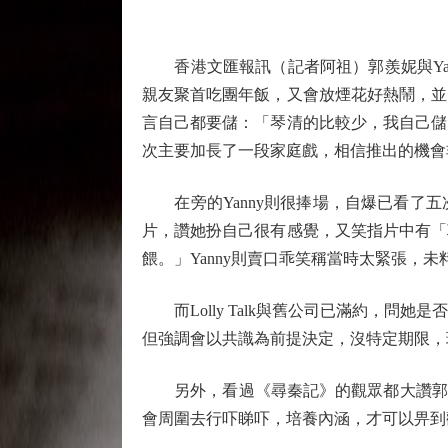
香港文匯報訊（記者阿祖）郭羨妮與Yann
親友聚首吃團年飯，又會放煙花好熱鬧，並
言自己都要儲：「琴清的比較少，我自己儲
次主要加長了一段家庭戲，相信推出的機會
在旁的Yanny則很捧場，自爆已看了五
片，讚她扮自己很有感覺，又笑指片中有「
餵。」Yanny則賣口乖笑稱當時太緊張，
而Lolly Talk與舊公司已滿約，問她
但強調會以共識為前提決定，沒特定期限，
另外，看過《尋秦記》的觀眾都大讚郭羨妮
會周圍去行吓睇吓，培養內涵，才可以畀到