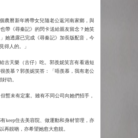
，今個農曆新年將帶女兒隨老公返河南家鄉，與
否也帶《尋秦記》的閃卡送給親友留念？她笑
。」她透露已完成《尋秦記》加長版配音，今
見得人的。」
扒給古天樂（古仔）吃。郭羨妮笑言有看過短
否很羨慕？郭羨妮笑答：「唔羨慕，我有老公
都好叻。
去向，但暫未有定案。雖有不同公司向她們招手，
keep住去美容院、做運動和身材管理，亦
可以再靚啲，亦希望她愈大愈靚。