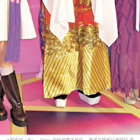
●郭羨妮（右）、Yanny 與財神齊送祝福。 香港文匯報記者阿祖 攝