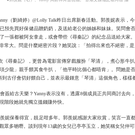
y（劉綺婷）@Lolly Talk昨日出席新春活動。郭羨妮表示
已預先買好保健品贈奶奶，及送給老公的姊姊和妹妹。笑問會
了一張都被阿女拿走，或會帶些《尋秦記》的紀念品送給大家
非常大。問是什麼絕密片段？她笑說：「拍得出來也不絕密，是
次《尋秦記》，更曾為電影宣傳穿戲服扮「琴清」，煮心形牛
項少龍」親手餵其食牛扒，「他平時比個心都唔肯」。問她是
未料到古仔會切好餵自己，並表示最鍾意「琴清」這個角色，樣樣
是否會簽給古天樂？Yanny表示沒有，透露8個成員正共同商討
現階段她就先獨立搵錢賺外快。
保養得宜，靚足咁多年。郭羨妮感謝大家欣賞，笑言一直都有
觀眾多啲嘢。談到現年13歲的女兒已亭亭玉立，她笑稱女兒仲