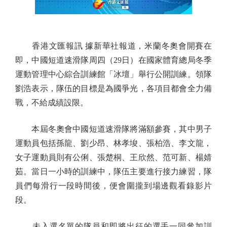
香港文匯報訊 據新華社報道，米蘭冬奧會開賽在
即，中國短道速滑隊周四（29日）在國家體育總局冬季
運動管理中心綜合訓練館「冰壇」舉行公開訓練。領隊
劉浩表示，隊伍的目標是為國爭光，各項目都會全力備
戰，不給成績設限。
本屆冬奧會中國短道速滑隊將滿額參賽，其中男子
運動員包括孫龍、劉少昂、林孝埈、張柏浩、李文龍，
女子運動員則有公俐、張楚桐、王欣然、范可新、楊婧
茹。當日一小時的訓練中，隊伍主要進行接力練習，隊
員們每滑行一段時間後，便會圍攏到場邊觀看錄影片
段。
未入選名單的隊員和即將出征的選手一同參加訓