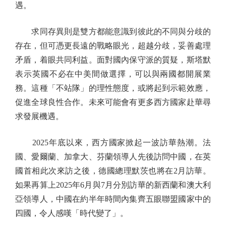
遇。
求同存異則是雙方都能意識到彼此的不同與分歧的
存在，但可憑更長遠的戰略眼光，超越分歧，妥善處理
矛盾，着眼共同利益。面對國內保守派的質疑，斯塔默
表示英國不必在中美間做選擇，可以與兩國都開展業
務。這種「不站隊」的理性態度，或將起到示範效應，
促進全球良性合作。未來可能會有更多西方國家赴華尋
求發展機遇。
2025年底以來，西方國家掀起一波訪華熱潮。法
國、愛爾蘭、加拿大、芬蘭領導人先後訪問中國，在英
國首相此次來訪之後，德國總理默茨也將在2月訪華。
如果再算上2025年6月與7月分別訪華的新西蘭和澳大利
亞領導人，中國在約半年時間內集齊五眼聯盟國家中的
四國，令人感嘆「時代變了」。