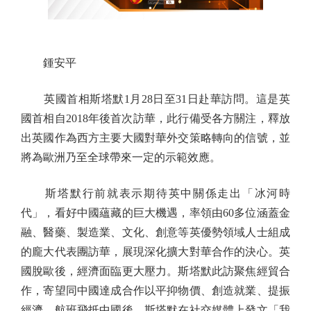
鍾安平
英國首相斯塔默1月28日至31日赴華訪問。這是英
國首相自2018年後首次訪華，此行備受各方關注，釋放
出英國作為西方主要大國對華外交策略轉向的信號，並
將為歐洲乃至全球帶來一定的示範效應。
斯塔默行前就表示期待英中關係走出「冰河時
代」，看好中國蘊藏的巨大機遇，率領由60多位涵蓋金
融、醫藥、製造業、文化、創意等英優勢領域人士組成
的龐大代表團訪華，展現深化擴大對華合作的決心。英
國脫歐後，經濟面臨更大壓力。斯塔默此訪聚焦經貿合
作，寄望同中國達成合作以平抑物價、創造就業、提振
經濟。航班飛抵中國後，斯塔默在社交媒體上發文「我