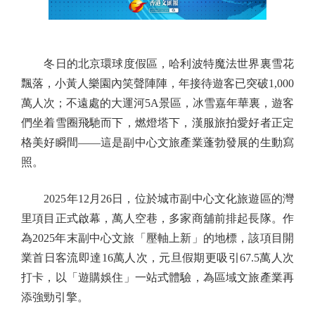
冬日的北京環球度假區，哈利波特魔法世界裏雪花
飄落，小黃人樂園內笑聲陣陣，年接待遊客已突破1,000
萬人次；不遠處的大運河5A景區，冰雪嘉年華裏，遊客
們坐着雪圈飛馳而下，燃燈塔下，漢服旅拍愛好者正定
格美好瞬間——這是副中心文旅產業蓬勃發展的生動寫
照。
2025年12月26日，位於城市副中心文化旅遊區的灣
里項目正式啟幕，萬人空巷，多家商舖前排起長隊。作
為2025年末副中心文旅「壓軸上新」的地標，該項目開
業首日客流即達16萬人次，元旦假期更吸引67.5萬人次
打卡，以「遊購娛住」一站式體驗，為區域文旅產業再
添強勁引擎。