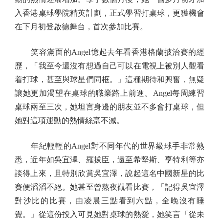
入香港桌球學院精英計劃，正式學習打桌球，更獲機會
在下月初登啟德舞台，首次參加比賽。
笑容滿面的Angel憶起去年看香港格蘭披治賽的經
歷，「我至今還沒有想過自己可以在電視上被別人觀看
着打球，甚至與球星們同框。」這種期待和興奮，無疑
讓她更加渴望在桌球的職業路上前進。Angel每周練習
桌球兩至三次，她坦言身邊的朋友並不多會打桌球，但
她對這項運動的熱情絲毫不減。
年紀輕輕的Angel對不同年代的世界級球手非常熟
悉，近年如吳宜澤、羅拔臣，遠至希堅斯、亨特利等亦
談得上來，且特別欣賞吳宜澤，說起這名中國新星的比
賽便滔滔不絕。她甚至曾熬夜觀看比賽，「記得吳宜澤
對沙比的比賽，由凌晨三點看到六點，全晚沒有睡
覺。」從這份投入可見她對桌球的熱愛，她笑言「從未