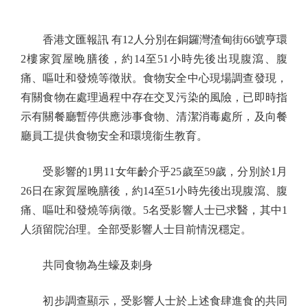
香港文匯報訊 有12人分別在銅鑼灣渣甸街66號亨環
2樓家賀屋晚膳後，約14至51小時先後出現腹瀉、腹
痛、嘔吐和發燒等徵狀。食物安全中心現場調查發現，
有關食物在處理過程中存在交叉污染的風險，已即時指
示有關餐廳暫停供應涉事食物、清潔消毒處所，及向餐
廳員工提供食物安全和環境衞生教育。
受影響的1男11女年齡介乎25歲至59歲，分別於1月
26日在家賀屋晚膳後，約14至51小時先後出現腹瀉、腹
痛、嘔吐和發燒等病徵。5名受影響人士已求醫，其中1
人須留院治理。全部受影響人士目前情況穩定。
共同食物為生蠔及刺身
初步調查顯示，受影響人士於上述食肆進食的共同