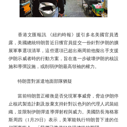
香港文匯報訊 《紐約時報》援引多名美國官員透
露，美國總統特朗普近日獲官員提交一份針對伊朗的擴
展軍事選項清單，這些選項已超出兩周前他擬出手支援
伊朗示威者時的行動方案，旨在進一步破壞伊朗的核設
施和導彈設施，或削弱伊朗最高領袖的權力。
特朗普對派遣地面部隊猶疑
當前特朗普正權衡是否兌現軍事威脅，脅迫伊朗停
止核武製造計劃及放棄支持針對以色列的代理人武裝組
織，並限制伊朗彈道導彈射程與威力。美國防長海格塞
斯周四（1月29日）表示，美軍能執行特朗普下達的任