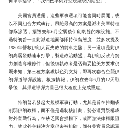
何軍事指令，「我們已準備好兌現總統的期望」。
美國官員透露，這些軍事選項可能會同時展開，或
以不同組合方式執行。風險最高的方案是派出美軍特種
部隊滲透，摧毀去年6月空襲後伊朗剩餘的核設施。不
過特朗普一直對派遣地面部隊持保留態度，並多次提及
1980年營救伊朗人質失敗的前車之鑒；另一選項是對伊
朗高層發動連串打擊，製造政治動盪，為伊朗反政府勢
力創造奪權條件，但後續執政者是否願妥協美方要求仍
屬未知；第三種方案獲以色列支持，即再次聯合空襲伊
朗彈道導彈設施。根據情報，伊朗在去年6月的12天戰
爭後，其彈道導彈力量已很大程度上完成重建。
特朗普若發起大規模軍事行動，尤其是旨在推翻或
削弱伊朗政權，而不僅是遏制核計劃，勢必遭質疑構成
對外宣戰行為，在缺乏國會授權下，或面臨法律權限阻
力。故此外交解決方案仍未被排除，部分美官員承認軍