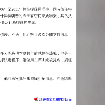
年至2011年擔任聯儲局理事，同時兼任聯
沃什與特朗普的圈子有密切家族聯繫，其岳父
慮任命沃什為聯儲局主席。
債表。不過，他近數月多次公開支持減息，
多人認為他本應數年前就擔任該職，他是一
根據法定程序，聯儲局主席由總統提名，須經
，他並再次批評鮑威爾拒絕減息。在會議舉
讀香港文匯報PDF版面