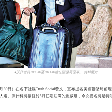
●沃什曾於2006年至2011年擔任聯儲局理事。 資料圖片
日）在名下社媒Truth Social發文，宣布提名美國聯儲
人選。沃什料將接替於5月任期屆滿的鮑威爾，今次提名將是特