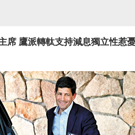
主席 鷹派轉軚支持減息獨立性惹