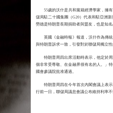
55歲的沃什是共和黨籍經濟學家，擁有史
儲局駐二十國集團（G20）代表和駐亞洲
勞德是特朗普長期捐助者與盟友，也是知名品牌
英國《金融時報》報道，沃什作為傳統鷹
與特朗普訴求一致，引發對於聯儲局獨立性
特朗普周四出席活動時表示，他定於周五
個非常受尊敬、在金融界很有名的人。」特
國會參議院批准通過。
特朗普周四在今年首次內閣會議上表示，
行前一日，聯儲局議息會議公布維持利率不變