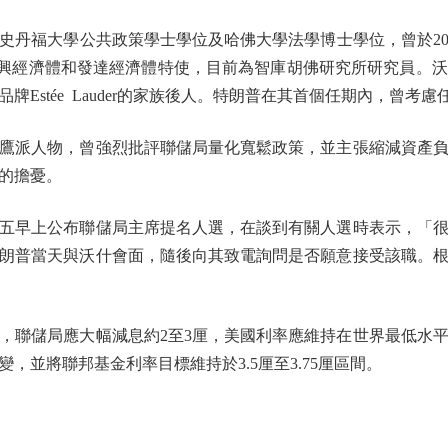
丹福大學公共政策學士學位及哈佛大學法學博士學位，曾於2006
新興經濟體和發達經濟體特使，目前為智庫胡佛研究所研究員。
Estée Lauder的家族後人。特朗普在其首個任期內，曾考
派人物，曾強烈批評聯儲局量化寬鬆政策，並主張縮減資產負
的擔憂。
早上公布聯儲局主席提名人選，在談到有關人選時表示，「很
朗普當天與沃什會面，隨後向其致電詢問是否願意接受該職。
聯儲局應大幅減息約2至3厘，美國利率應維持在世界最低水平
，並將聯邦基金利率目標維持於3.5厘至3.75厘區間。