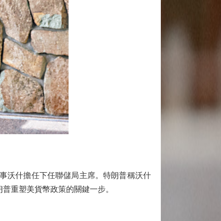
局前理事沃什擔任下任聯儲局主席。特朗普稱沃什
朗普重塑美貨幣政策的關鍵一步。