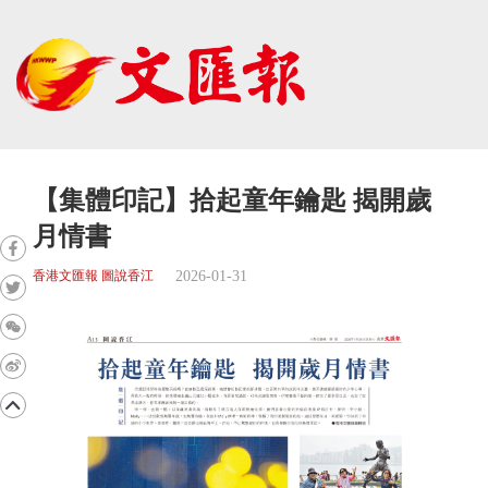
【集體印記】拾起童年鑰匙 揭開歲
月情書
2026-01-31
香港文匯報 圖說香江