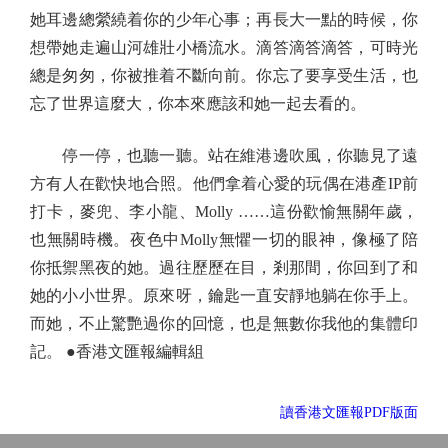
她耳邊總縈繞着你的少年心事；再長大一點的時候，你
想帶她走遍山河雄壯小橋流水。滴答滴答滴答，可時光
總是匆匆，你被推着不斷向前。你忘了要享受生活，也
忘了世界這麼大，你本來應該和她一起去看的。
停一停，也聽一聽。站在維港邊吹風，你聽見了遠
方有人在歡快地合照。他們拿着心愛的玩偶在港產IP前
打卡，麥兜、李小龍、Molly ……這份歡愉無關年歲，
也無關時機。夜色中Molly無懼一切的眼神，像極了陪
你抵禦黑夜的她。過往歷歷在目，剎那間，你回到了和
她的小小世界。原來呀，鑰匙一直安靜地躺在你手上。
而她，不止驚艷過你的回憶，也是無數你我他的集體印
記。 ●香港文匯報編輯組
讀香港文匯報PDF版面