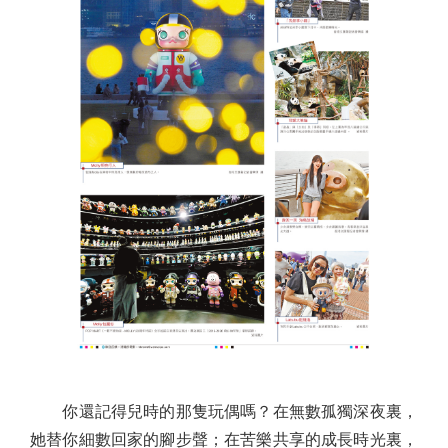
你還記得兒時的那隻玩偶嗎？在無數孤獨深夜裏，
她替你細數回家的腳步聲；在苦樂共享的成長時光裏，