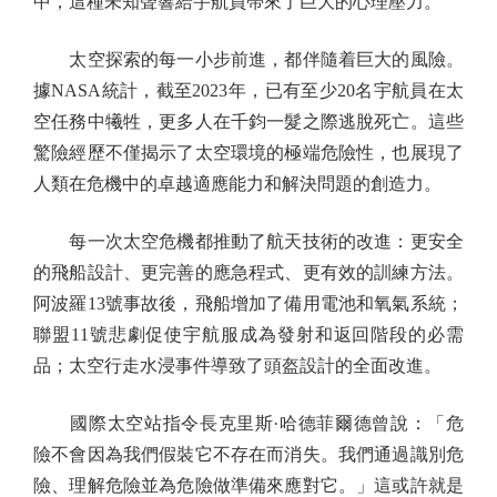
中，這種未知聲響給宇航員帶來了巨大的心理壓力。
太空探索的每一小步前進，都伴隨着巨大的風險。
據NASA統計，截至2023年，已有至少20名宇航員在太
空任務中犧牲，更多人在千鈞一髮之際逃脫死亡。這些
驚險經歷不僅揭示了太空環境的極端危險性，也展現了
人類在危機中的卓越適應能力和解決問題的創造力。
每一次太空危機都推動了航天技術的改進：更安全
的飛船設計、更完善的應急程式、更有效的訓練方法。
阿波羅13號事故後，飛船增加了備用電池和氧氣系統；
聯盟11號悲劇促使宇航服成為發射和返回階段的必需
品；太空行走水浸事件導致了頭盔設計的全面改進。
國際太空站指令長克里斯·哈德菲爾德曾說：「危
險不會因為我們假裝它不存在而消失。我們通過識別危
險、理解危險並為危險做準備來應對它。」這或許就是