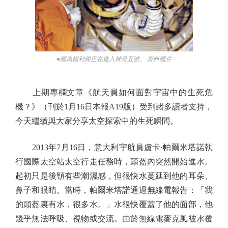
●圖為楊利偉正在進入神舟五號。 資料圖片
上期專欄文章《航天員如何面對宇宙中的生死危
機？》（刊於1月16日本報A19版）受到諸多讀者支持，
今天繼續與大家分享太空探索中的生死瞬間。
2013年7月16日，意大利宇航員盧卡·帕爾米塔諾執
行國際太空站太空行走任務時，頭盔內突然開始進水。
起初只是後頸有些潮濕感，但很快水蔓延到他的耳朵、
鼻子和眼睛。當時，帕爾米塔諾通過無線電報告：「我
的頭盔裏有水，很多水。」水很快覆蓋了他的面部，他
幾乎無法呼吸、視物或交流。由於無線電麥克風被水覆