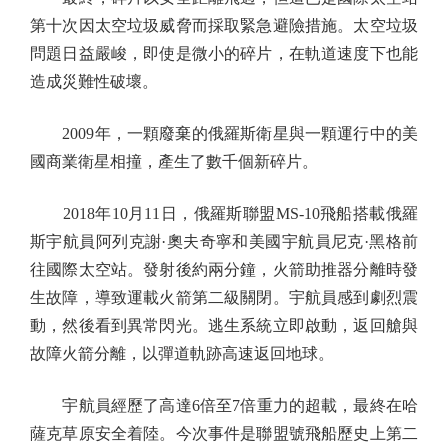
第十次因太空垃圾威脅而採取緊急避險措施。太空垃圾
問題日益嚴峻，即使是微小的碎片，在軌道速度下也能
造成災難性破壞。
2009年，一顆廢棄的俄羅斯衛星與一顆運行中的美
國商業衛星相撞，產生了數千個新碎片。
2018年10月11日，俄羅斯聯盟MS-10飛船搭載俄羅
斯宇航員阿列克謝·奧夫奇寧和美國宇航員尼克·黑格前
往國際太空站。發射後約兩分鐘，火箭助推器分離時發
生故障，導致運載火箭第二級關閉。宇航員感到劇烈震
動，然後看到異常閃光。逃生系統立即啟動，返回艙與
故障火箭分離，以彈道軌跡高速返回地球。
宇航員經歷了高達6倍至7倍重力的超載，最終在哈
薩克草原安全着陸。今次事件是聯盟號飛船歷史上第二