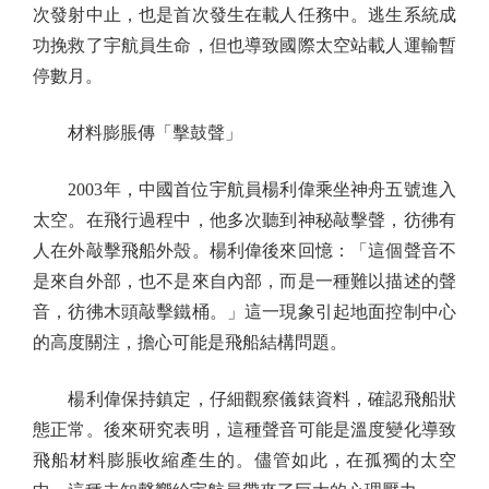
次發射中止，也是首次發生在載人任務中。逃生系統成
功挽救了宇航員生命，但也導致國際太空站載人運輸暫
停數月。
材料膨脹傳「擊鼓聲」
2003年，中國首位宇航員楊利偉乘坐神舟五號進入
太空。在飛行過程中，他多次聽到神秘敲擊聲，彷彿有
人在外敲擊飛船外殼。楊利偉後來回憶：「這個聲音不
是來自外部，也不是來自內部，而是一種難以描述的聲
音，彷彿木頭敲擊鐵桶。」這一現象引起地面控制中心
的高度關注，擔心可能是飛船結構問題。
楊利偉保持鎮定，仔細觀察儀錶資料，確認飛船狀
態正常。後來研究表明，這種聲音可能是溫度變化導致
飛船材料膨脹收縮產生的。儘管如此，在孤獨的太空