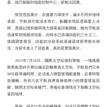
蓋，他只能聽到地面控制中心，卻無法回應。
情況危急萬分，在微重力環境中，漏水不同於地球
表面，宇航員可能溺水而亡。帕爾米塔諾憑藉驚人冷
靜，憑藉記憶和微弱視力摸索返回氣閘艙。艙內宇航員
迅速幫助他脫掉頭盔，此時水已填滿頭盔約三分之二。
後續調查發現，頭盔的冷卻系統過濾器堵塞導致水倒
流，冷卻水進入了頭盔裏，真的是驚險萬分。
2015年7月16日，國際太空站接到警報：一塊俄羅
斯舊衛星碎片將以極近距離擦過太空站。宇航員們只有
90分鐘準備時間，必須進入聯盟號飛船避難，必要時緊
急撤離。所有六名宇航員擠進兩個狹小的聯盟號返回
艙，關閉太空站各艙門，準備在最壞情況下脫離太空站
返回地球。
最終，碎片以安全距離飛過，但這已是國際太空站