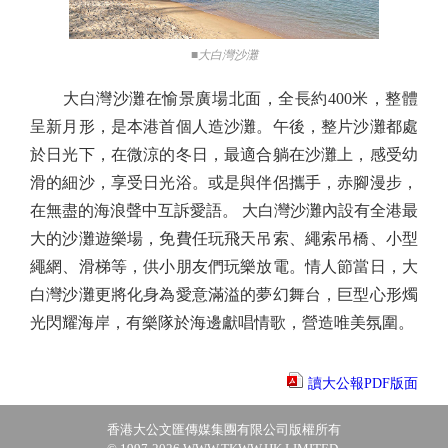
■大白灣沙灘
大白灣沙灘在愉景廣場北面，全長約400米，整體
呈新月形，是本港首個人造沙灘。午後，整片沙灘都處
於日光下，在微涼的冬日，最適合躺在沙灘上，感受幼
滑的細沙，享受日光浴。或是與伴侶攜手，赤腳漫步，
在無盡的海浪聲中互訴愛語。 大白灣沙灘內設有全港最
大的沙灘遊樂場，免費任玩飛天吊索、繩索吊橋、小型
繩網、滑梯等，供小朋友們玩樂放電。情人節當日，大
白灣沙灘更將化身為愛意滿溢的夢幻舞台，巨型心形燭
光閃耀海岸，有樂隊於海邊獻唱情歌，營造唯美氛圍。
讀大公報PDF版面
香港大公文匯傳媒集團有限公司版權所有